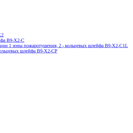
X2
ейфа B9-X2-C
кации 1 зоны пожаротушения, 2 - кольцевых шлейфа B9-X2-C1L
- кольцевых шлейфа B9-X2-CP