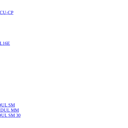
-SCU-CP
EL16E
ODUL SM
-MODUL MM
ODUL SM 30