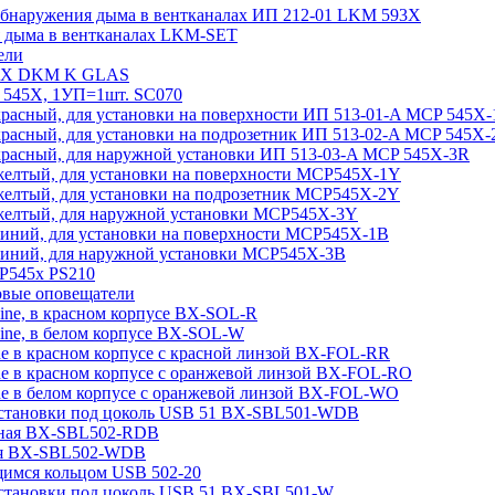
 обнаружения дыма в вентканалах ИП 212-01 LKM 593X
я дыма в вентканалах LKM-SET
ели
545Х DKM K GLAS
 545X, 1УП=1шт. SC070
красный, для установки на поверхности ИП 513-01-A MCP 545X
красный, для установки на подрозетник ИП 513-02-A MCP 545X-
 красный, для наружной установки ИП 513-03-A MCP 545X-3R
 желтый, для установки на поверхности MCP545X-1Y
 желтый, для установки на подрозетник MCP545X-2Y
 желтый, для наружной установки MCP545X-3Y
синий, для установки на поверхности MCP545X-1B
 синий, для наружной установки MCP545X-3B
CP545х PS210
товые оповещатели
ine, в красном корпусе BX-SOL-R
ine, в белом корпусе BX-SOL-W
e в красном корпусе с красной линзой BX-FOL-RR
ne в красном корпусе с оранжевой линзой BX-FOL-RO
ne в белом корпусе с оранжевой линзой BX-FOL-WO
 установки под цоколь USB 51 BX-SBL501-WDB
асная BX-SBL502-RDB
лая BX-SBL502-WDB
щимся кольцом USB 502-20
 установки под цоколь USB 51 BX-SBL501-W