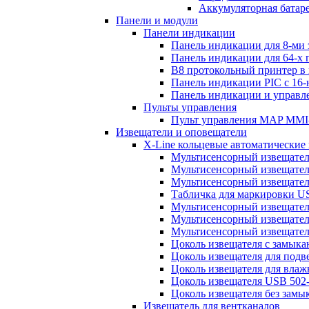
Аккумуляторная батаре
Панели и модули
Панели индикации
Панель индикации для 8-ми
Панель индикации для 64-х
B8 протокольный принтер в
Панель индикации PIC с 16
Панель индикации и управ
Пульты управления
Пульт управления MAP MMI-
Извещатели и оповещатели
X-Line кольцевые автоматические
Мультисенсорный извещатель
Мультисенсорный извещател
Мультисенсорный извещател
Табличка для маркировки U
Мультисенсорный извещатель
Мультисенсорный извещатель
Мультисенсорный извещател
Цоколь извещателя с замык
Цоколь извещателя для подв
Цоколь извещателя для вла
Цоколь извещателя USB 502
Цоколь извещателя без замы
Извещатель для вентканалов