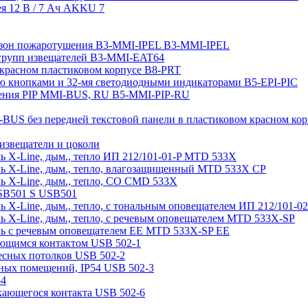
я 12 В / 7 Aч AKKU 7
 зон пожаротушения B3-MMI-IPEL B3-MMI-IPEL
 групп извещателей B3-MMI-EAT64
 красном пластиковом корпусе B8-PRT
-ю кнопками и 32-мя светодиодными индикаторами B5-EPI-PIC
ления PIP MMI-BUS, RU B5-MMI-PIP-RU
BUS без передней текстовой панели в пластиковом красном ко
 извещатели и цоколи
 X-Line, дым., тепло ИП 212/101-01-P MTD 533X
ь X-Line, дым., тепло, влагозащищенный MTD 533X CP
ь X-Line, дым., тепло, СО CMD 533X
SB501 S USB501
 X-Line, дым., тепло, с тональным оповещателем ИП 212/101-
 X-Line, дым., тепло, с речевым оповещателем MTD 533X-SP
ь с речевым оповещателем EE MTD 533X-SP EE
ающимся контактом USB 502-1
есных потолков USB 502-2
жных помещений, IP54 USB 502-3
-4
кающегося контакта USB 502-6