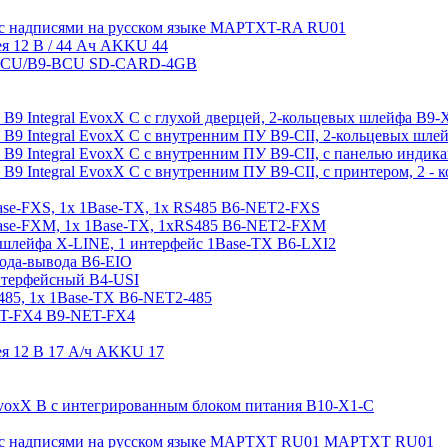
 с надписями на русском языке MAPTXT-RA RU01
ея 12 В / 44 Aч AKKU 44
8-MCU/B9-BCU SD-CARD-4GB
а B9 Integral EvoxX C с глухой дверцей, 2-кольцевых шлейфа B9-
а B9 Integral EvoxX C с внутренним ПУ B9-CII, 2-кольцевых шл
а B9 Integral EvoxX C с внутренним ПУ B9-CII, с панелью инди
а B9 Integral EvoxX C с внутренним ПУ B9-CII, с принтером, 2 
ase-FXS, 1x 1Base-TX, 1x RS485 B6-NET2-FXS
Base-FXM, 1x 1Base-TX, 1xRS485 B6-NET2-FXM
 шлейфа X-LINE, 1 интерфейс 1Base-TX B6-LXI2
ода-вывода B6-EIO
нтерфейсный B4-USI
485, 1x 1Base-TX B6-NET2-485
ET-FX4 B9-NET-FX4
ея 12 В 17 A/ч AKKU 17
 EvoxX B с интегрированным блоком питания B10-X1-C
 с надписями на русском языке MAPTXT RU01 MAPTXT RU01