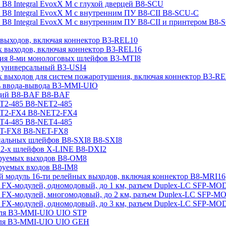
а B8 Integral EvoxX M с глухой дверцей B8-SCU
а B8 Integral EvoxX M с внутренним ПУ B8-CII B8-SCU-C
а B8 Integral EvoxX M с внутренним ПУ B8-CII и принтером B8
 выходов, включая коннектор B3-REL10
х выходов, включая коннектор B3-REL16
ия 8-ми монологовых шлейфов B3-MTI8
 универсальный B3-USI4
х выходов для систем пожаротушения, включая коннектор B3-R
ь ввода-вывода B3-MMI-UIO
ций B8-BAF B8-BAF
T2-485 B8-NET2-485
ET2-FX4 B8-NET2-FX4
T4-485 B8-NET4-485
ET-FX8 B8-NET-FX8
иальных шлейфов B8-SXI8 B8-SXI8
 2-х шлейфов X-LINE B8-DXI2
ируемых выходов B8-OM8
руемых входов B8-IM8
модуль 16-ти релейных выходов, включая коннектор B8-MRI16
 FX-модулей, одномодовый, до 1 км, разъем Duplex-LC SFP-M
 FX-модулей, многомодовый, до 2 км, разъем Duplex-LC SFP
 FX-модулей, одномодовый, до 3 км, разъем Duplex-LC SFP-M
для B3-MMI-UIO UIO STP
для B3-MMI-UIO UIO GEH