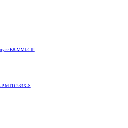
рпусе B8-MMI-CIP
02-P MTD 533X-S