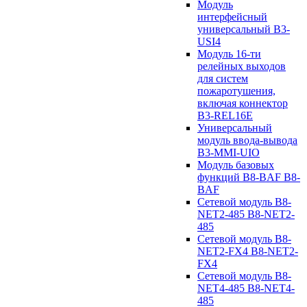
Модуль
интерфейсный
универсальный B3-
USI4
Модуль 16-ти
релейных выходов
для систем
пожаротушения,
включая коннектор
B3-REL16E
Универсальный
модуль ввода-вывода
B3-MMI-UIO
Модуль базовых
функций B8-BAF B8-
BAF
Сетевой модуль B8-
NET2-485 B8-NET2-
485
Сетевой модуль B8-
NET2-FX4 B8-NET2-
FX4
Сетевой модуль B8-
NET4-485 B8-NET4-
485