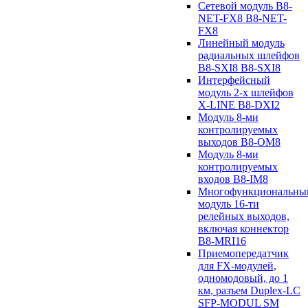
Сетевой модуль B8-
NET-FX8 B8-NET-
FX8
Линейный модуль
радиальных шлейфов
B8-SXI8 B8-SXI8
Интерфейсный
модуль 2-х шлейфов
X-LINE B8-DXI2
Модуль 8-ми
контролируемых
выходов B8-OM8
Модуль 8-ми
контролируемых
входов B8-IM8
Многофункциональны
модуль 16-ти
релейных выходов,
включая коннектор
B8-MRI16
Приемопередатчик
для FX-модулей,
одномодовый, до 1
км, разъем Duplex-LC
SFP-MODUL SM