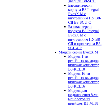
дверцей B8-SCU
Базовая версия
корпуса B8 Integral
EvoxX M с
внутренним ПУ B8-
CII B8-SCU-C
Базовая версия
корпуса B8 Integral
EvoxX M с
внутренним ПУ B8-
CII и принтером B8-
SCU-CP
Модули серии EvoxX M
Модуль 1-ти
релейных выходов,
включая коннектор
B3-REL10
Модуль 16-ти
релейных выходов,
включая коннектор
B3-REL16
Модуль для
подключения 8-ми
монологовых
шлейфов B3-MTI8