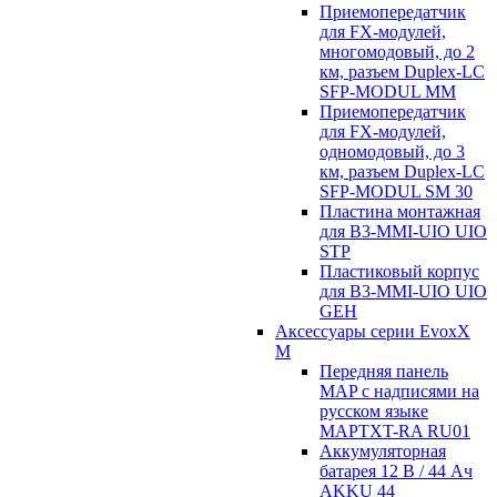
Приемопередатчик
для FX-модулей,
многомодовый, до 2
км, разъем Duplex-LC
SFP-MODUL MM
Приемопередатчик
для FX-модулей,
одномодовый, до 3
км, разъем Duplex-LC
SFP-MODUL SM 30
Пластина монтажная
для B3-MMI-UIO UIO
STP
Пластиковый корпус
для B3-MMI-UIO UIO
GEH
Аксессуары серии EvoxX
M
Передняя панель
MAP с надписями на
русском языке
MAPTXT-RA RU01
Аккумуляторная
батарея 12 В / 44 Aч
AKKU 44