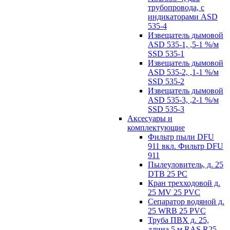
трубопровода, с
индикаторами ASD
535-4
Извещатель дымовой
ASD 535-1, ,5-1 %/м
SSD 535-1
Извещатель дымовой
ASD 535-2, ,1-1 %/м
SSD 535-2
Извещатель дымовой
ASD 535-3, ,2-1 %/м
SSD 535-3
Аксесуары и
комплектующие
Фильтр пыли DFU
911 вкл. Фильтр DFU
911
Пылеуловитель, д. 25
DTB 25 PC
Кран трехходовой д.
25 MV 25 PVC
Сепаратор водяной д.
25 WRB 25 PVC
Труба ПВХ д. 25,
длина 5 м RAS R25