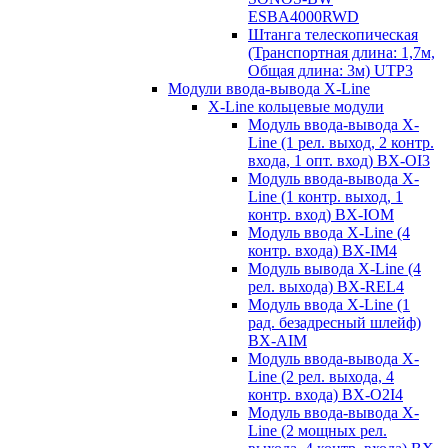
ESBA4000RWD
Штанга телескопическая
(Транспортная длина: 1,7м,
Общая длина: 3м) UTP3
Модули ввода-вывода X-Line
X-Line кольцевые модули
Модуль ввода-вывода X-
Line (1 рел. выход, 2 контр.
входа, 1 опт. вход) BX-OI3
Модуль ввода-вывода X-
Line (1 контр. выход, 1
контр. вход) BX-IOM
Модуль ввода X-Line (4
контр. входа) BX-IM4
Модуль вывода X-Line (4
рел. выхода) BX-REL4
Модуль ввода X-Line (1
рад. безадресный шлейф)
BX-AIM
Модуль ввода-вывода X-
Line (2 рел. выхода, 4
контр. входа) BX-O2I4
Модуль ввода-вывода X-
Line (2 мощных рел.