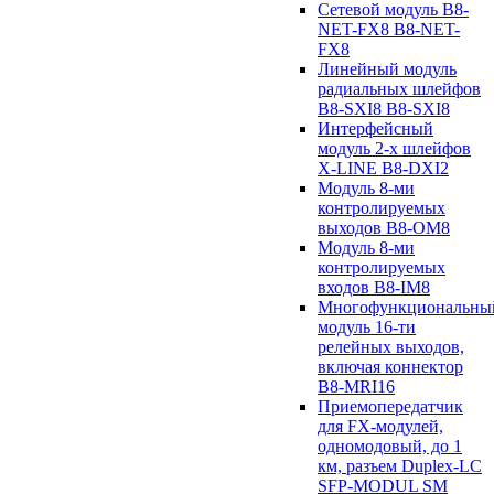
Сетевой модуль B8-
NET-FX8 B8-NET-
FX8
Линейный модуль
радиальных шлейфов
B8-SXI8 B8-SXI8
Интерфейсный
модуль 2-х шлейфов
X-LINE B8-DXI2
Модуль 8-ми
контролируемых
выходов B8-OM8
Модуль 8-ми
контролируемых
входов B8-IM8
Многофункциональны
модуль 16-ти
релейных выходов,
включая коннектор
B8-MRI16
Приемопередатчик
для FX-модулей,
одномодовый, до 1
км, разъем Duplex-LC
SFP-MODUL SM