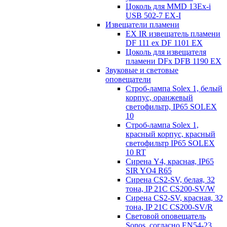
Цоколь для MMD 13Ex-i
USB 502-7 EX-I
Извещатели пламени
EX IR извещатель пламени
DF 111 ex DF 1101 EX
Цоколь для извещателя
пламени DFx DFB 1190 EX
Звуковые и световые
оповещатели
Строб-лампа Solex 1, белый
корпус, оранжевый
светофильтр, IP65 SOLEX
10
Строб-лампа Solex 1,
красный корпус, красный
светофильтр IP65 SOLEX
10 RT
Сирена Y4, красная, IP65
SIR YO4 R65
Сирена CS2-SV, белая, 32
тона, IP 21C CS200-SV/W
Сирена CS2-SV, красная, 32
тона, IP 21C CS200-SV/R
Световой оповещатель
Sonos, согласно EN54-23,