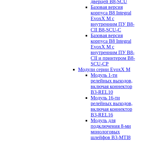
дверцей B8-SCU
Базовая версия
корпуса B8 Integral
EvoxX M с
внутренним ПУ B8-
CII B8-SCU-C
Базовая версия
корпуса B8 Integral
EvoxX M с
внутренним ПУ B8-
CII и принтером B8-
SCU-CP
Модули серии EvoxX M
Модуль 1-ти
релейных выходов,
включая коннектор
B3-REL10
Модуль 16-ти
релейных выходов,
включая коннектор
B3-REL16
Модуль для
подключения 8-ми
монологовых
шлейфов B3-MTI8