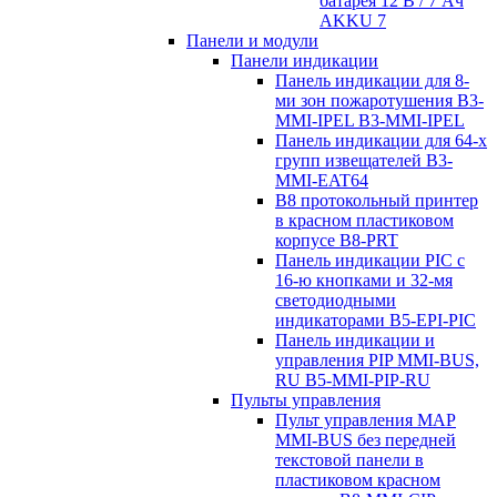
батарея 12 В / 7 Aч
AKKU 7
Панели и модули
Панели индикации
Панель индикации для 8-
ми зон пожаротушения B3-
MMI-IPEL B3-MMI-IPEL
Панель индикации для 64-х
групп извещателей B3-
MMI-EAT64
B8 протокольный принтер
в красном пластиковом
корпусе B8-PRT
Панель индикации PIC с
16-ю кнопками и 32-мя
светодиодными
индикаторами B5-EPI-PIC
Панель индикации и
управления PIP MMI-BUS,
RU B5-MMI-PIP-RU
Пульты управления
Пульт управления MAP
MMI-BUS без передней
текстовой панели в
пластиковом красном