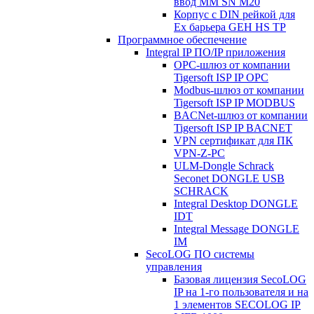
ввод MM SN M20
Корпус с DIN рейкой для
Ex барьера GEH HS TP
Программное обеспечение
Integral IP ПО/IP приложения
OPC-шлюз от компании
Tigersoft ISP IP OPC
Modbus-шлюз от компании
Tigersoft ISP IP MODBUS
BACNet-шлюз от компании
Tigersoft ISP IP BACNET
VPN сертификат для ПК
VPN-Z-PC
ULM-Dongle Schrack
Seconet DONGLE USB
SCHRACK
Integral Desktop DONGLE
IDT
Integral Message DONGLE
IM
SecoLOG ПО системы
управления
Базовая лицензия SecoLOG
IP на 1-го пользователя и на
1 элементов SECOLOG IP