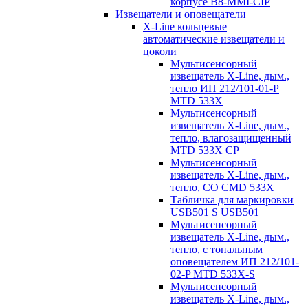
корпусе B8-MMI-CIP
Извещатели и оповещатели
X-Line кольцевые
автоматические извещатели и
цоколи
Мультисенсорный
извещатель X-Line, дым.,
тепло ИП 212/101-01-P
MTD 533X
Мультисенсорный
извещатель X-Line, дым.,
тепло, влагозащищенный
MTD 533X CP
Мультисенсорный
извещатель X-Line, дым.,
тепло, СО CMD 533X
Табличка для маркировки
USB501 S USB501
Мультисенсорный
извещатель X-Line, дым.,
тепло, с тональным
оповещателем ИП 212/101-
02-P MTD 533X-S
Мультисенсорный
извещатель X-Line, дым.,