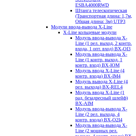
ESBA4000RWD
Штанга телескопическая
(Транспортная длина: 1,7м,
Общая длина: 3м) UTP3
Модули ввода-вывода X-Line
X-Line кольцевые модули
Модуль ввода-вывода X-
Line (1 рел. выход, 2 контр.
входа, 1 опт. вход) BX-OI3
Модуль ввода-вывода X-
Line (1 контр. выход, 1
контр. вход) BX-IOM
Модуль ввода X-Line (4
контр. входа) BX-IM4
Модуль вывода X-Line (4
рел. выхода) BX-REL4
Модуль ввода X-Line (1
рад. безадресный шлейф)
BX-AIM
Модуль ввода-вывода X-
Line (2 рел. выхода, 4
контр. входа) BX-O2I4
Модуль ввода-вывода X-
Line (2 мощных рел.