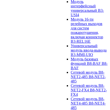
Модуль
интерфейсный
универсальный B3-
USI4
Модуль 16-ти
релейных выходов
для систем
пожаротушения,
включая коннектор
B3-REL16E
Универсальный
модуль ввода-вывода
B3-MMI-UIO
Модуль базовых
функций B8-BAF B8-
BAF
Сетевой модуль B8-
NET2-485 B8-NET2-
485
Сетевой модуль B8-
NET2-FX4 B8-NET2-
FX4
Сетевой модуль B8-
NET4-485 B8-NET4-
485