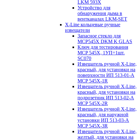
LKM 593X
Устройство для
обнаружения дыма в
вентканалах LKM-SET
X-Line кольцевые ручные
извещатели
Запасное стекло для
MCP545Х DKM K GLAS
Ключ для тестирования
MCP 545X, 1УП=1шт.
SC070
Извещатель ручной X-Line,
красный, для установки на
поверхности ИП 513-01-A
MCP 545X-1R
Извещатель ручной X-Line,
красный, для установки на
подрозетник ИП 513-02-A
MCP 545X-2R
Извещатель ручной X-Line,
красный, для наружной
установки ИП 513-03-A
MCP 545X-3R
Извещатель ручной X-Line,
желтый, для установки на