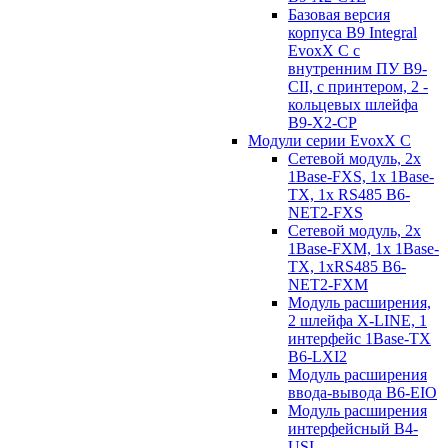
Базовая версия
корпуса B9 Integral
EvoxX C с
внутренним ПУ B9-
CII, с принтером, 2 -
кольцевых шлейфа
B9-X2-CP
Модули серии EvoxX C
Сетевой модуль, 2x
1Base-FXS, 1x 1Base-
TX, 1x RS485 B6-
NET2-FXS
Сетевой модуль, 2x
1Base-FXM, 1x 1Base-
TX, 1xRS485 B6-
NET2-FXM
Модуль расширения,
2 шлейфа X-LINE, 1
интерфейс 1Base-TX
B6-LXI2
Модуль расширения
ввода-вывода B6-EIO
Модуль расширения
интерфейсный B4-
USI