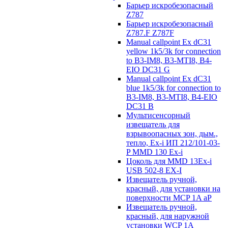
Барьер искробезопасный
Z787
Барьер искробезопасный
Z787.F Z787F
Manual callpoint Ex dC31
yellow 1k5/3k for connection
to B3-IM8, B3-MTI8, B4-
EIO DC31 G
Manual callpoint Ex dC31
blue 1k5/3k for connection to
B3-IM8, B3-MTI8, B4-EIO
DC31 B
Мультисенсорный
извещатель для
взрывоопасных зон, дым.,
тепло, Ex-i ИП 212/101-03-
P MMD 130 Ex-i
Цоколь для MMD 13Ex-i
USB 502-8 EX-I
Извещатель ручной,
красный, для установки на
поверхности MCP 1A aP
Извещатель ручной,
красный, для наружной
установки WCP 1A