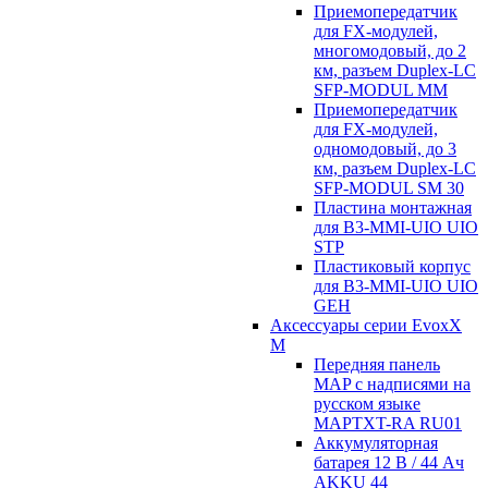
Приемопередатчик
для FX-модулей,
многомодовый, до 2
км, разъем Duplex-LC
SFP-MODUL MM
Приемопередатчик
для FX-модулей,
одномодовый, до 3
км, разъем Duplex-LC
SFP-MODUL SM 30
Пластина монтажная
для B3-MMI-UIO UIO
STP
Пластиковый корпус
для B3-MMI-UIO UIO
GEH
Аксессуары серии EvoxX
M
Передняя панель
MAP с надписями на
русском языке
MAPTXT-RA RU01
Аккумуляторная
батарея 12 В / 44 Aч
AKKU 44