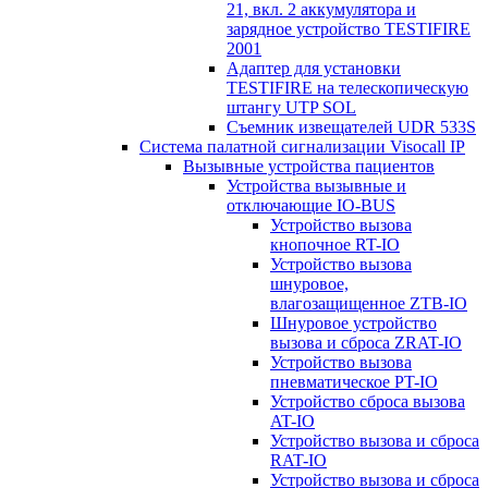
21, вкл. 2 аккумулятора и
зарядное устройство TESTIFIRE
2001
Адаптер для установки
TESTIFIRE на телескопическую
штангу UTP SOL
Съемник извещателей UDR 533S
Система палатной сигнализации Visocall IP
Вызывные устройства пациентов
Устройства вызывные и
отключающие IO-BUS
Устройство вызова
кнопочное RT-IO
Устройство вызова
шнуровое,
влагозащищенное ZTB-IO
Шнуровое устройство
вызова и сброса ZRAT-IO
Устройство вызова
пневматическое PT-IO
Устройство сброса вызова
AT-IO
Устройство вызова и сброса
RAT-IO
Устройство вызова и сброса