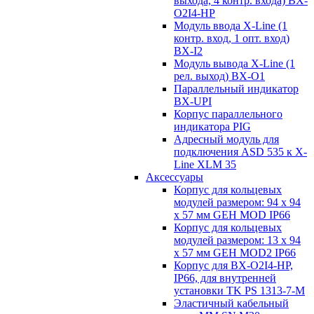
выхода, 4 контр. входа) BX-
O2I4-HP
Модуль ввода X-Line (1
контр. вход, 1 опт. вход)
BX-I2
Модуль вывода X-Line (1
рел. выход) BX-O1
Параллельный индикатор
BX-UPI
Корпус параллельного
индикатора PIG
Адресный модуль для
подключения ASD 535 к X-
Line XLM 35
Аксессуары
Корпус для кольцевых
модулей размером: 94 x 94
x 57 мм GEH MOD IP66
Корпус для кольцевых
модулей размером: 13 x 94
x 57 мм GEH MOD2 IP66
Корпус для BX-O2I4-HP,
IP66, для внутренней
установки TK PS 1313-7-M
Эластичный кабельный