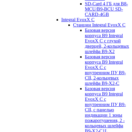
SD-Card 4 ГБ для B8-
MCU/B9-BCU SD-
CARD-4GB
Integral EvoxX C
Станции Integral EvoxX C
Базовая версия
корпуса B9 Integral
EvoxX C с глухой
дверцей, 2-кольцевых
шлейфа B9-X2
Базовая версия
корпуса B9 Integral
EvoxX C с
внутренним ПУ B9-
CII, 2-кольцевых
шлейфа B9-X2-C
Базовая версия
корпуса B9 Integral
EvoxX C с
внутренним ПУ B9-
CII, с панелью
индикации 1 зоны
пожаротушения, 2 -
кольцевых шлейфа
B9-X2-C1L