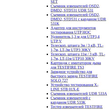
SET
Съемник извещателей OSD2,
DMD2, STD531 UDR 531
Съемник извещателей OSD2,
DMD2, STD531 с карданом UDR
531K
Адаптер для инструментов
тестирования UTP HOC
Удлинитель 1,3 м для UTP3,4
UTP V
Телескоп. штанга 3м / 3 кВ, TL-
1,7м, LT-3м UTP3 30KV
Телескоп. штанга 11м / 3 кВ, TL-
1,7м, LT-11м UTP10 30KV
Картридж с имитатором дыма
для TESTIFIRE TS3
Зарядное устройство для
быстрого заряда TESTIFIRE
SOLO 727
Устройство тестирования X-
LINE STB 01X-E
Съемник извещателей UDR 533A
Съемник извещателей с
карданом UDR 533K
Тестер извещателей TESTFIRE