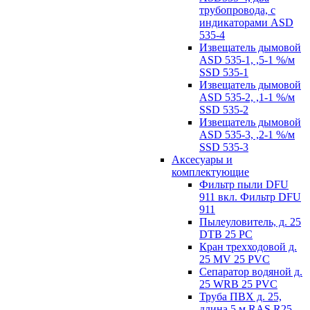
трубопровода, с
индикаторами ASD
535-4
Извещатель дымовой
ASD 535-1, ,5-1 %/м
SSD 535-1
Извещатель дымовой
ASD 535-2, ,1-1 %/м
SSD 535-2
Извещатель дымовой
ASD 535-3, ,2-1 %/м
SSD 535-3
Аксесуары и
комплектующие
Фильтр пыли DFU
911 вкл. Фильтр DFU
911
Пылеуловитель, д. 25
DTB 25 PC
Кран трехходовой д.
25 MV 25 PVC
Сепаратор водяной д.
25 WRB 25 PVC
Труба ПВХ д. 25,
длина 5 м RAS R25