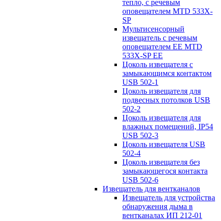
тепло, с речевым
оповещателем MTD 533X-
SP
Мультисенсорный
извещатель с речевым
оповещателем EE MTD
533X-SP EE
Цоколь извещателя с
замыкающимся контактом
USB 502-1
Цоколь извещателя для
подвесных потолков USB
502-2
Цоколь извещателя для
влажных помещений, IP54
USB 502-3
Цоколь извещателя USB
502-4
Цоколь извещателя без
замыкающегося контакта
USB 502-6
Извещатель для вентканалов
Извещатель для устройства
обнаружения дыма в
вентканалах ИП 212-01