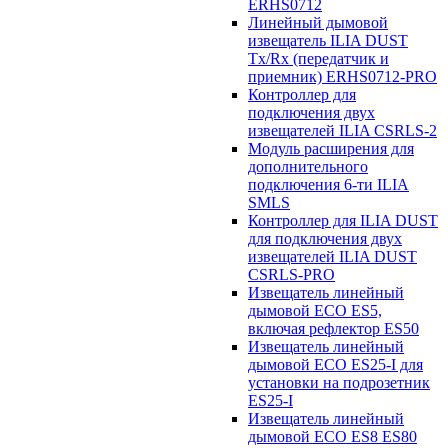
ERHS0712
Линейный дымовой
извещатель ILIA DUST
Tx/Rx (передатчик и
приемник) ERHS0712-PRO
Контроллер для
подключения двух
извещателей ILIA CSRLS-2
Модуль расширения для
дополнительного
подключения 6-ти ILIA
SMLS
Контроллер для ILIA DUST
для подключения двух
извещателей ILIA DUST
CSRLS-PRO
Извещатель линейный
дымовой ECO ES5,
включая рефлектор ES50
Извещатель линейный
дымовой ECO ES25-I для
установки на подрозетник
ES25-I
Извещатель линейный
дымовой ECO ES8 ES80