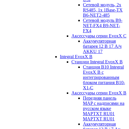
Сетевой модуль, 2x
RS485, 1x 1Base-TX
B6-NET2-485
Сетевой модуль B9-
NET-FX4 B9-NET-
FX4
Аксессуары серии EvoxX C
Аккумуляторная
батарея 12 В 17 A/ч
AKKU 17
Integral EvoxX B
Станции Integral EvoxX B
Станция B10 Integral
EvoxX B с
интегрированным
блоком питания B10-
X1-C
Аксессуары серии EvoxX B
Передняя панель
MAP с надписями на
русском языке
MAPTXT RU01
MAPTXT RU01
Аккумуляторная