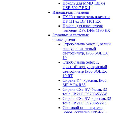
Цоколь для MMD 13Ex-i
USB 502-7 EX-I
Извещатели пламени
EX IR извещатель пламени
DF 111 ex DF 1101 EX
Цоколь для извещателя
пламени DFx DFB 1190 EX
Звуковые и световые
оповещатели
Строб-лампа Solex 1, белый
корпус, оранжевый
светофильтр, IP65 SOLEX
10
Строб-лампа Solex 1,
красный корпус, красный
светофильтр IP65 SOLEX
10 RT
Сирена Y4, красная, IP65
SIR YO4 R65
Сирена CS2-SV, белая, 32
тона, IP 21C CS200-SV/W
Сирена CS2-SV, красная, 32
тона, IP 21C CS200-SV/R
Световой оповещатель
Sonos, согласно EN54-23,