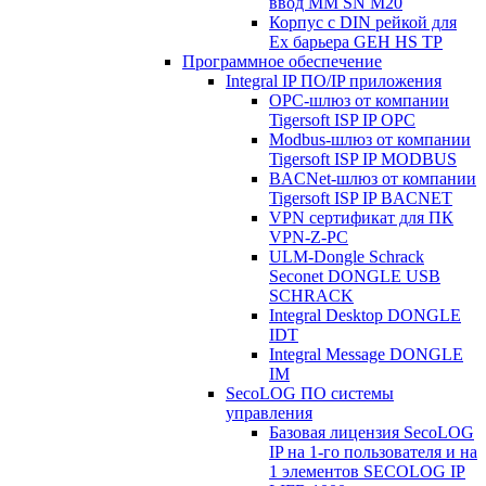
ввод MM SN M20
Корпус с DIN рейкой для
Ex барьера GEH HS TP
Программное обеспечение
Integral IP ПО/IP приложения
OPC-шлюз от компании
Tigersoft ISP IP OPC
Modbus-шлюз от компании
Tigersoft ISP IP MODBUS
BACNet-шлюз от компании
Tigersoft ISP IP BACNET
VPN сертификат для ПК
VPN-Z-PC
ULM-Dongle Schrack
Seconet DONGLE USB
SCHRACK
Integral Desktop DONGLE
IDT
Integral Message DONGLE
IM
SecoLOG ПО системы
управления
Базовая лицензия SecoLOG
IP на 1-го пользователя и на
1 элементов SECOLOG IP