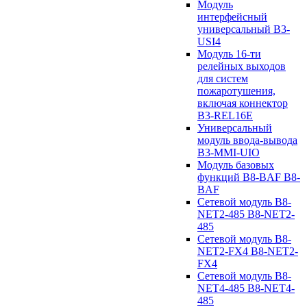
Модуль
интерфейсный
универсальный B3-
USI4
Модуль 16-ти
релейных выходов
для систем
пожаротушения,
включая коннектор
B3-REL16E
Универсальный
модуль ввода-вывода
B3-MMI-UIO
Модуль базовых
функций B8-BAF B8-
BAF
Сетевой модуль B8-
NET2-485 B8-NET2-
485
Сетевой модуль B8-
NET2-FX4 B8-NET2-
FX4
Сетевой модуль B8-
NET4-485 B8-NET4-
485