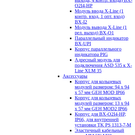
выхода, 4 контр. входа) BX-
O2I4-HP
Модуль ввода X-Line (1
контр. вход, 1 опт. вход)
BX-I2
Модуль вывода X-Line (1
рел. выход) BX-O1
Параллельный индикатор
BX-UPI
Корпус параллельного
индикатора PIG
Адресный модуль для
подключения ASD 535 к X-
Line XLM 35
Аксессуары
Корпус для кольцевых
модулей размером: 94 x 94
x 57 мм GEH MOD IP66
Корпус для кольцевых
модулей размером: 13 x 94
x 57 мм GEH MOD2 IP66
Корпус для BX-O2I4-HP,
IP66, для внутренней
установки TK PS 1313-7-M
Эластичный кабельный