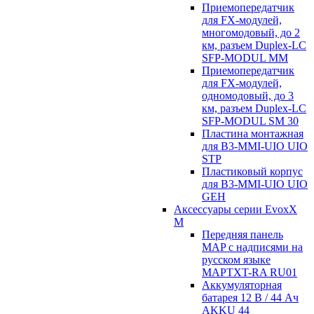
Приемопередатчик
для FX-модулей,
многомодовый, до 2
км, разъем Duplex-LC
SFP-MODUL MM
Приемопередатчик
для FX-модулей,
одномодовый, до 3
км, разъем Duplex-LC
SFP-MODUL SM 30
Пластина монтажная
для B3-MMI-UIO UIO
STP
Пластиковый корпус
для B3-MMI-UIO UIO
GEH
Аксессуары серии EvoxX
M
Передняя панель
MAP с надписями на
русском языке
MAPTXT-RA RU01
Аккумуляторная
батарея 12 В / 44 Aч
AKKU 44