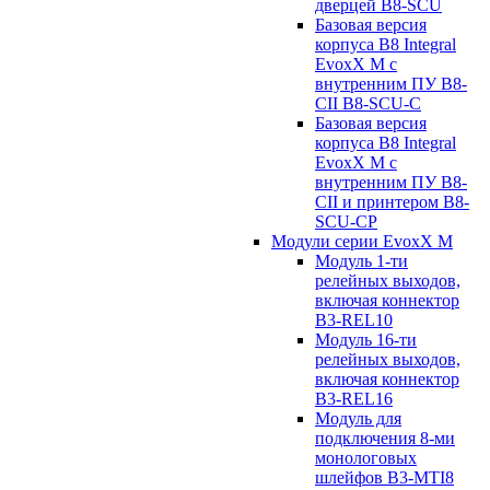
дверцей B8-SCU
Базовая версия
корпуса B8 Integral
EvoxX M с
внутренним ПУ B8-
CII B8-SCU-C
Базовая версия
корпуса B8 Integral
EvoxX M с
внутренним ПУ B8-
CII и принтером B8-
SCU-CP
Модули серии EvoxX M
Модуль 1-ти
релейных выходов,
включая коннектор
B3-REL10
Модуль 16-ти
релейных выходов,
включая коннектор
B3-REL16
Модуль для
подключения 8-ми
монологовых
шлейфов B3-MTI8