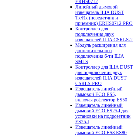
ERHS0712
Линейный дымовой
извещатель ILIA DUST
Tx/Rx (передатчик и
приемник) ERHS0712-PRO
Контроллер для
подключения двух
извещателей ILIA CSRLS-2
Модуль расширения для
дополнительного
подключения 6-ти ILIA
SMLS
Контроллер для ILIA DUST
для подключения двух
извещателей ILIA DUST
CSRLS-PRO
Извещатель линейный
дымовой ECO ES5,
включая рефлектор ES50
Извещатель линейный
дымовой ECO ES25-I для
установки на подрозетник
ES25-I
Извещатель линейный
дымовой ECO ES8 ES80