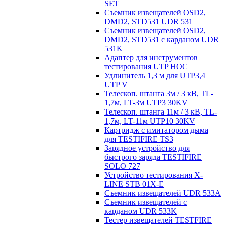
SET
Съемник извещателей OSD2,
DMD2, STD531 UDR 531
Съемник извещателей OSD2,
DMD2, STD531 с карданом UDR
531K
Адаптер для инструментов
тестирования UTP HOC
Удлинитель 1,3 м для UTP3,4
UTP V
Телескоп. штанга 3м / 3 кВ, TL-
1,7м, LT-3м UTP3 30KV
Телескоп. штанга 11м / 3 кВ, TL-
1,7м, LT-11м UTP10 30KV
Картридж с имитатором дыма
для TESTIFIRE TS3
Зарядное устройство для
быстрого заряда TESTIFIRE
SOLO 727
Устройство тестирования X-
LINE STB 01X-E
Съемник извещателей UDR 533A
Съемник извещателей с
карданом UDR 533K
Тестер извещателей TESTFIRE