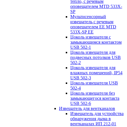
тепло, с речевым
оповещателем MTD 533X-
SP
Мультисенсорный
извещатель с речевым
оповещателем EE MTD
533X-SP EE
Цоколь извещателя с
замыкающимся контактом
USB 502-1
Цоколь извещателя для
подвесных потолков USB
502-2
Цоколь извещателя для
влажных помещений, IP54
USB 502-3
Цоколь извещателя USB
502-4
Цоколь извещателя без
замыкающегося контакта
USB 502-6
Извещатель для вентканалов
Извещатель для устройства
обнаружения дыма в
вентканалах ИП 212-01