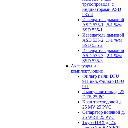
трубопровода, с
индикаторами ASD
535-4
Извещатель дымовой
ASD 535-1, ,5-1 %/м
SSD 535-1
Извещатель дымовой
ASD 535-2, ,1-1 %/м
SSD 535-2
Извещатель дымовой
ASD 535-3, ,2-1 %/м
SSD 535-3
Аксесуары и
комплектующие
Фильтр пыли DFU
911 вкл. Фильтр DFU
911
Пылеуловитель, д. 25
DTB 25 PC
Кран трехходовой д.
25 MV 25 PVC
Сепаратор водяной д.
25 WRB 25 PVC
Труба ПВХ д. 25,
длина 5 м RAS R25