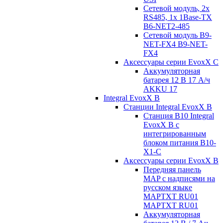
Сетевой модуль, 2x
RS485, 1x 1Base-TX
B6-NET2-485
Сетевой модуль B9-
NET-FX4 B9-NET-
FX4
Аксессуары серии EvoxX C
Аккумуляторная
батарея 12 В 17 A/ч
AKKU 17
Integral EvoxX B
Станции Integral EvoxX B
Станция B10 Integral
EvoxX B с
интегрированным
блоком питания B10-
X1-C
Аксессуары серии EvoxX B
Передняя панель
MAP с надписями на
русском языке
MAPTXT RU01
MAPTXT RU01
Аккумуляторная