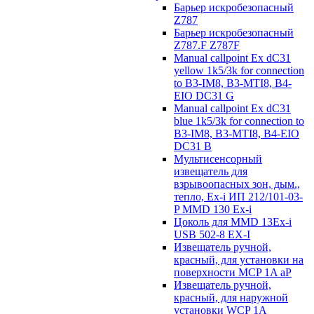
Барьер искробезопасный
Z787
Барьер искробезопасный
Z787.F Z787F
Manual callpoint Ex dC31
yellow 1k5/3k for connection
to B3-IM8, B3-MTI8, B4-
EIO DC31 G
Manual callpoint Ex dC31
blue 1k5/3k for connection to
B3-IM8, B3-MTI8, B4-EIO
DC31 B
Мультисенсорный
извещатель для
взрывоопасных зон, дым.,
тепло, Ex-i ИП 212/101-03-
P MMD 130 Ex-i
Цоколь для MMD 13Ex-i
USB 502-8 EX-I
Извещатель ручной,
красный, для установки на
поверхности MCP 1A aP
Извещатель ручной,
красный, для наружной
установки WCP 1A