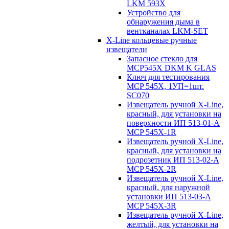
LKM 593X
Устройство для
обнаружения дыма в
вентканалах LKM-SET
X-Line кольцевые ручные
извещатели
Запасное стекло для
MCP545Х DKM K GLAS
Ключ для тестирования
MCP 545X, 1УП=1шт.
SC070
Извещатель ручной X-Line,
красный, для установки на
поверхности ИП 513-01-A
MCP 545X-1R
Извещатель ручной X-Line,
красный, для установки на
подрозетник ИП 513-02-A
MCP 545X-2R
Извещатель ручной X-Line,
красный, для наружной
установки ИП 513-03-A
MCP 545X-3R
Извещатель ручной X-Line,
желтый, для установки на