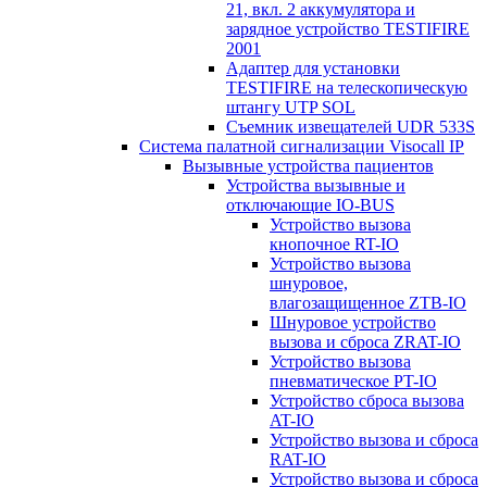
21, вкл. 2 аккумулятора и
зарядное устройство TESTIFIRE
2001
Адаптер для установки
TESTIFIRE на телескопическую
штангу UTP SOL
Съемник извещателей UDR 533S
Система палатной сигнализации Visocall IP
Вызывные устройства пациентов
Устройства вызывные и
отключающие IO-BUS
Устройство вызова
кнопочное RT-IO
Устройство вызова
шнуровое,
влагозащищенное ZTB-IO
Шнуровое устройство
вызова и сброса ZRAT-IO
Устройство вызова
пневматическое PT-IO
Устройство сброса вызова
AT-IO
Устройство вызова и сброса
RAT-IO
Устройство вызова и сброса