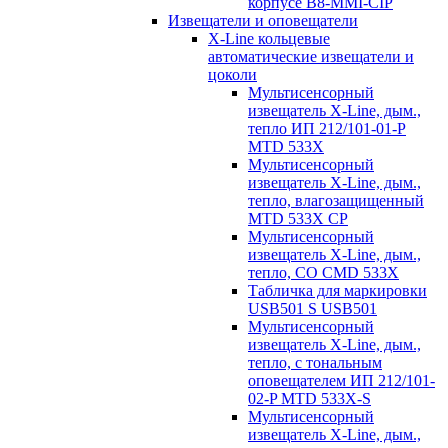
корпусе B8-MMI-CIP
Извещатели и оповещатели
X-Line кольцевые
автоматические извещатели и
цоколи
Мультисенсорный
извещатель X-Line, дым.,
тепло ИП 212/101-01-P
MTD 533X
Мультисенсорный
извещатель X-Line, дым.,
тепло, влагозащищенный
MTD 533X CP
Мультисенсорный
извещатель X-Line, дым.,
тепло, СО CMD 533X
Табличка для маркировки
USB501 S USB501
Мультисенсорный
извещатель X-Line, дым.,
тепло, с тональным
оповещателем ИП 212/101-
02-P MTD 533X-S
Мультисенсорный
извещатель X-Line, дым.,