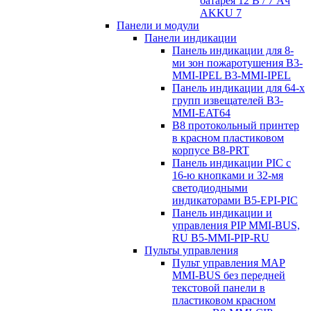
батарея 12 В / 7 Aч
AKKU 7
Панели и модули
Панели индикации
Панель индикации для 8-
ми зон пожаротушения B3-
MMI-IPEL B3-MMI-IPEL
Панель индикации для 64-х
групп извещателей B3-
MMI-EAT64
B8 протокольный принтер
в красном пластиковом
корпусе B8-PRT
Панель индикации PIC с
16-ю кнопками и 32-мя
светодиодными
индикаторами B5-EPI-PIC
Панель индикации и
управления PIP MMI-BUS,
RU B5-MMI-PIP-RU
Пульты управления
Пульт управления MAP
MMI-BUS без передней
текстовой панели в
пластиковом красном