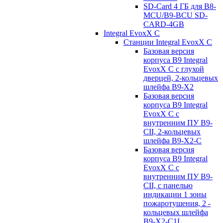
SD-Card 4 ГБ для B8-
MCU/B9-BCU SD-
CARD-4GB
Integral EvoxX C
Станции Integral EvoxX C
Базовая версия
корпуса B9 Integral
EvoxX C с глухой
дверцей, 2-кольцевых
шлейфа B9-X2
Базовая версия
корпуса B9 Integral
EvoxX C с
внутренним ПУ B9-
CII, 2-кольцевых
шлейфа B9-X2-C
Базовая версия
корпуса B9 Integral
EvoxX C с
внутренним ПУ B9-
CII, с панелью
индикации 1 зоны
пожаротушения, 2 -
кольцевых шлейфа
B9-X2-C1L