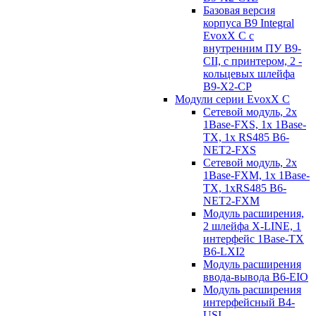
Базовая версия
корпуса B9 Integral
EvoxX C с
внутренним ПУ B9-
CII, с принтером, 2 -
кольцевых шлейфа
B9-X2-CP
Модули серии EvoxX C
Сетевой модуль, 2x
1Base-FXS, 1x 1Base-
TX, 1x RS485 B6-
NET2-FXS
Сетевой модуль, 2x
1Base-FXM, 1x 1Base-
TX, 1xRS485 B6-
NET2-FXM
Модуль расширения,
2 шлейфа X-LINE, 1
интерфейс 1Base-TX
B6-LXI2
Модуль расширения
ввода-вывода B6-EIO
Модуль расширения
интерфейсный B4-
USI