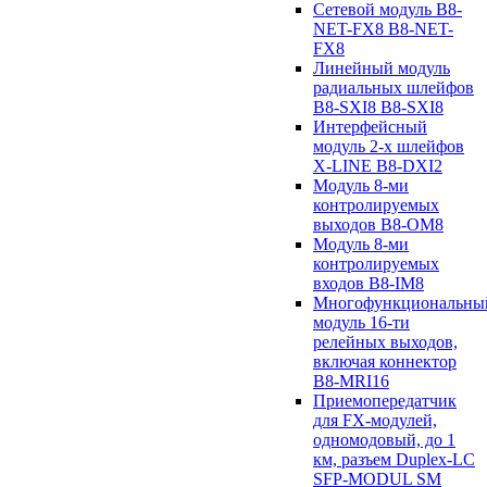
Сетевой модуль B8-
NET-FX8 B8-NET-
FX8
Линейный модуль
радиальных шлейфов
B8-SXI8 B8-SXI8
Интерфейсный
модуль 2-х шлейфов
X-LINE B8-DXI2
Модуль 8-ми
контролируемых
выходов B8-OM8
Модуль 8-ми
контролируемых
входов B8-IM8
Многофункциональны
модуль 16-ти
релейных выходов,
включая коннектор
B8-MRI16
Приемопередатчик
для FX-модулей,
одномодовый, до 1
км, разъем Duplex-LC
SFP-MODUL SM