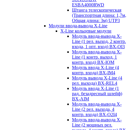
ESBA4000RWD
Штанга телескопическая
(Транспортная длина: 1,7м,
Общая длина: 3м) UTP3
Модули ввода-вывода X-Line
X-Line кольцевые модули
Модуль ввода-вывода X-
Line (1 рел. выход, 2 контр.
входа, 1 опт. вход) BX-OI3
Модуль ввода-вывода X-
Line (1 контр. выход, 1
контр. вход) BX-IOM
Модуль ввода X-Line (4
контр. входа) BX-IM4
Модуль вывода X-Line (4
рел. выхода) BX-REL4
Модуль ввода X-Line (1
рад. безадресный шлейф)
BX-AIM
Модуль ввода-вывода X-
Line (2 рел. выхода, 4
контр. входа) BX-O2I4
Модуль ввода-вывода X-
Line (2 мощных рел.