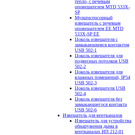
тепло, с речевым
оповещателем MTD 533X-
SP
Мультисенсорный
извещатель с речевым
оповещателем EE MTD
533X-SP EE
Цоколь извещателя с
замыкающимся контактом
USB 502-1
Цоколь извещателя для
подвесных потолков USB
502-2
Цоколь извещателя для
влажных помещений, IP54
USB 502-3
Цоколь извещателя USB
502-4
Цоколь извещателя без
замыкающегося контакта
USB 502-6
Извещатель для вентканалов
Извещатель для устройства
обнаружения дыма в
вентканалах ИП 212-01