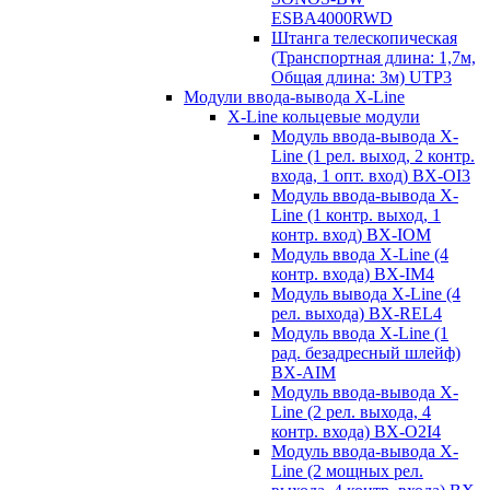
ESBA4000RWD
Штанга телескопическая
(Транспортная длина: 1,7м,
Общая длина: 3м) UTP3
Модули ввода-вывода X-Line
X-Line кольцевые модули
Модуль ввода-вывода X-
Line (1 рел. выход, 2 контр.
входа, 1 опт. вход) BX-OI3
Модуль ввода-вывода X-
Line (1 контр. выход, 1
контр. вход) BX-IOM
Модуль ввода X-Line (4
контр. входа) BX-IM4
Модуль вывода X-Line (4
рел. выхода) BX-REL4
Модуль ввода X-Line (1
рад. безадресный шлейф)
BX-AIM
Модуль ввода-вывода X-
Line (2 рел. выхода, 4
контр. входа) BX-O2I4
Модуль ввода-вывода X-
Line (2 мощных рел.