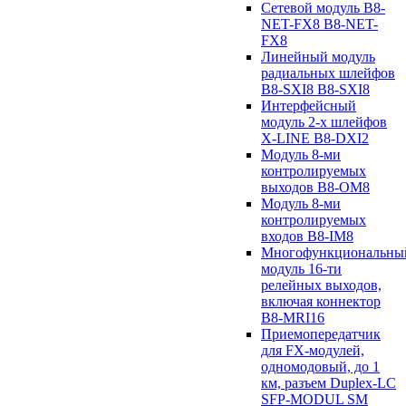
Сетевой модуль B8-
NET-FX8 B8-NET-
FX8
Линейный модуль
радиальных шлейфов
B8-SXI8 B8-SXI8
Интерфейсный
модуль 2-х шлейфов
X-LINE B8-DXI2
Модуль 8-ми
контролируемых
выходов B8-OM8
Модуль 8-ми
контролируемых
входов B8-IM8
Многофункциональны
модуль 16-ти
релейных выходов,
включая коннектор
B8-MRI16
Приемопередатчик
для FX-модулей,
одномодовый, до 1
км, разъем Duplex-LC
SFP-MODUL SM