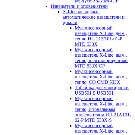
корпусе B8-MMI-CIP
Извещатели и оповещатели
X-Line кольцевые
автоматические извещатели и
цоколи
Мультисенсорный
извещатель X-Line, дым.,
тепло ИП 212/101-01-P
MTD 533X
Мультисенсорный
извещатель X-Line, дым.,
тепло, влагозащищенный
MTD 533X CP
Мультисенсорный
извещатель X-Line, дым.,
тепло, СО CMD 533X
Табличка для маркировки
USB501 S USB501
Мультисенсорный
извещатель X-Line, дым.,
тепло, с тональным
оповещателем ИП 212/101-
02-P MTD 533X-S
Мультисенсорный
извещатель X-Line, дым.,