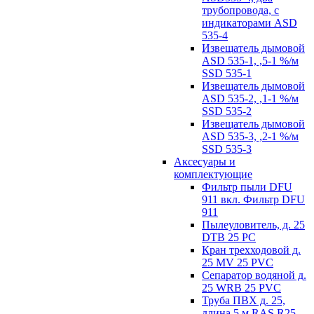
трубопровода, с
индикаторами ASD
535-4
Извещатель дымовой
ASD 535-1, ,5-1 %/м
SSD 535-1
Извещатель дымовой
ASD 535-2, ,1-1 %/м
SSD 535-2
Извещатель дымовой
ASD 535-3, ,2-1 %/м
SSD 535-3
Аксесуары и
комплектующие
Фильтр пыли DFU
911 вкл. Фильтр DFU
911
Пылеуловитель, д. 25
DTB 25 PC
Кран трехходовой д.
25 MV 25 PVC
Сепаратор водяной д.
25 WRB 25 PVC
Труба ПВХ д. 25,
длина 5 м RAS R25