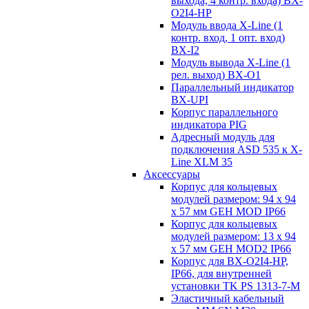
выхода, 4 контр. входа) BX-
O2I4-HP
Модуль ввода X-Line (1
контр. вход, 1 опт. вход)
BX-I2
Модуль вывода X-Line (1
рел. выход) BX-O1
Параллельный индикатор
BX-UPI
Корпус параллельного
индикатора PIG
Адресный модуль для
подключения ASD 535 к X-
Line XLM 35
Аксессуары
Корпус для кольцевых
модулей размером: 94 x 94
x 57 мм GEH MOD IP66
Корпус для кольцевых
модулей размером: 13 x 94
x 57 мм GEH MOD2 IP66
Корпус для BX-O2I4-HP,
IP66, для внутренней
установки TK PS 1313-7-M
Эластичный кабельный