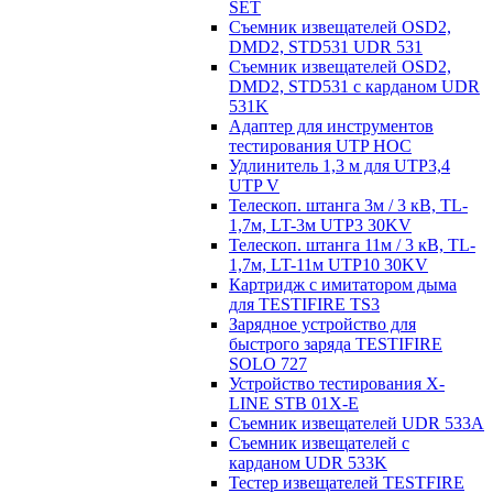
SET
Съемник извещателей OSD2,
DMD2, STD531 UDR 531
Съемник извещателей OSD2,
DMD2, STD531 с карданом UDR
531K
Адаптер для инструментов
тестирования UTP HOC
Удлинитель 1,3 м для UTP3,4
UTP V
Телескоп. штанга 3м / 3 кВ, TL-
1,7м, LT-3м UTP3 30KV
Телескоп. штанга 11м / 3 кВ, TL-
1,7м, LT-11м UTP10 30KV
Картридж с имитатором дыма
для TESTIFIRE TS3
Зарядное устройство для
быстрого заряда TESTIFIRE
SOLO 727
Устройство тестирования X-
LINE STB 01X-E
Съемник извещателей UDR 533A
Съемник извещателей с
карданом UDR 533K
Тестер извещателей TESTFIRE