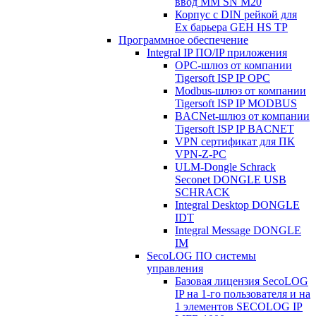
ввод MM SN M20
Корпус с DIN рейкой для
Ex барьера GEH HS TP
Программное обеспечение
Integral IP ПО/IP приложения
OPC-шлюз от компании
Tigersoft ISP IP OPC
Modbus-шлюз от компании
Tigersoft ISP IP MODBUS
BACNet-шлюз от компании
Tigersoft ISP IP BACNET
VPN сертификат для ПК
VPN-Z-PC
ULM-Dongle Schrack
Seconet DONGLE USB
SCHRACK
Integral Desktop DONGLE
IDT
Integral Message DONGLE
IM
SecoLOG ПО системы
управления
Базовая лицензия SecoLOG
IP на 1-го пользователя и на
1 элементов SECOLOG IP