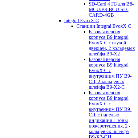
SD-Card 4 ГБ для B8-
MCU/B9-BCU SD-
CARD-4GB
Integral EvoxX C
Станции Integral EvoxX C
Базовая версия
корпуса B9 Integral
EvoxX C с глухой
дверцей, 2-кольцевых
шлейфа B9-X2
Базовая версия
корпуса B9 Integral
EvoxX C с
внутренним ПУ B9-
CII, 2-кольцевых
шлейфа B9-X2-C
Базовая версия
корпуса B9 Integral
EvoxX C с
внутренним ПУ B9-
CII, с панелью
индикации 1 зоны
пожаротушения, 2 -
кольцевых шлейфа
B9-X2-C1L