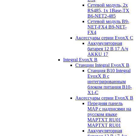
Сетевой модуль, 2x
RS485, 1x 1Base-TX
B6-NET2-485
Сетевой модуль B9-
NET-FX4 B9-NET-
FX4
Аксессуары серии EvoxX C
Аккумуляторная
батарея 12 В 17 A/ч
AKKU 17
Integral EvoxX B
Станции Integral EvoxX B
Станция B10 Integral
EvoxX B с
интегрированным
блоком питания B10-
X1-C
Аксессуары серии EvoxX B
Передняя панель
MAP с надписями на
русском языке
MAPTXT RU01
MAPTXT RU01
Аккумуляторная