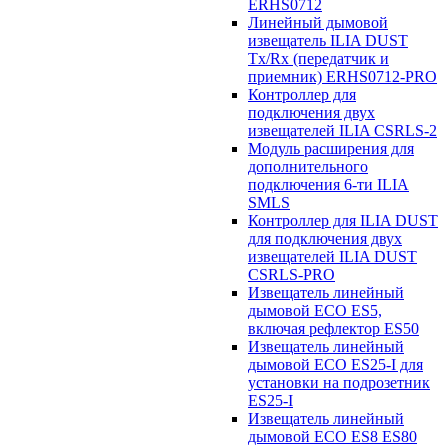
ERHS0712
Линейный дымовой
извещатель ILIA DUST
Tx/Rx (передатчик и
приемник) ERHS0712-PRO
Контроллер для
подключения двух
извещателей ILIA CSRLS-2
Модуль расширения для
дополнительного
подключения 6-ти ILIA
SMLS
Контроллер для ILIA DUST
для подключения двух
извещателей ILIA DUST
CSRLS-PRO
Извещатель линейный
дымовой ECO ES5,
включая рефлектор ES50
Извещатель линейный
дымовой ECO ES25-I для
установки на подрозетник
ES25-I
Извещатель линейный
дымовой ECO ES8 ES80