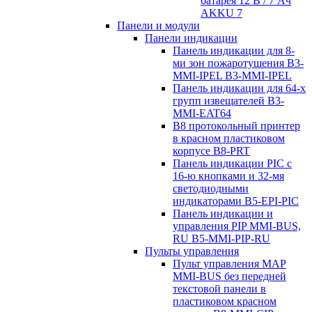
батарея 12 В / 7 Aч
AKKU 7
Панели и модули
Панели индикации
Панель индикации для 8-
ми зон пожаротушения B3-
MMI-IPEL B3-MMI-IPEL
Панель индикации для 64-х
групп извещателей B3-
MMI-EAT64
B8 протокольный принтер
в красном пластиковом
корпусе B8-PRT
Панель индикации PIC с
16-ю кнопками и 32-мя
светодиодными
индикаторами B5-EPI-PIC
Панель индикации и
управления PIP MMI-BUS,
RU B5-MMI-PIP-RU
Пульты управления
Пульт управления MAP
MMI-BUS без передней
текстовой панели в
пластиковом красном