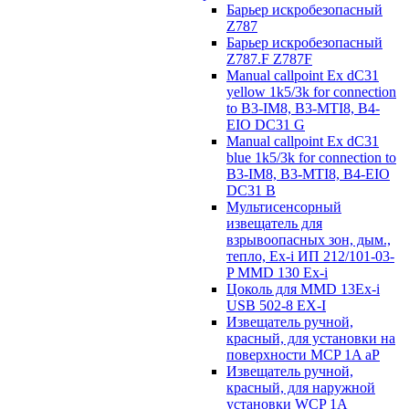
Барьер искробезопасный
Z787
Барьер искробезопасный
Z787.F Z787F
Manual callpoint Ex dC31
yellow 1k5/3k for connection
to B3-IM8, B3-MTI8, B4-
EIO DC31 G
Manual callpoint Ex dC31
blue 1k5/3k for connection to
B3-IM8, B3-MTI8, B4-EIO
DC31 B
Мультисенсорный
извещатель для
взрывоопасных зон, дым.,
тепло, Ex-i ИП 212/101-03-
P MMD 130 Ex-i
Цоколь для MMD 13Ex-i
USB 502-8 EX-I
Извещатель ручной,
красный, для установки на
поверхности MCP 1A aP
Извещатель ручной,
красный, для наружной
установки WCP 1A