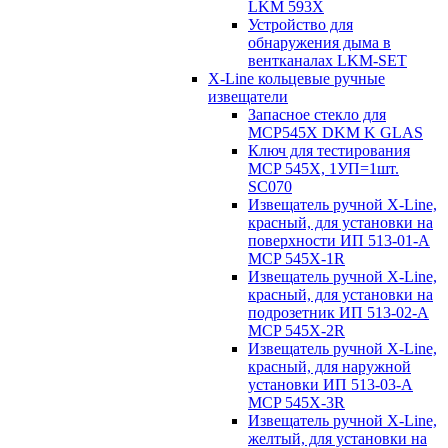
LKM 593X
Устройство для
обнаружения дыма в
вентканалах LKM-SET
X-Line кольцевые ручные
извещатели
Запасное стекло для
MCP545Х DKM K GLAS
Ключ для тестирования
MCP 545X, 1УП=1шт.
SC070
Извещатель ручной X-Line,
красный, для установки на
поверхности ИП 513-01-A
MCP 545X-1R
Извещатель ручной X-Line,
красный, для установки на
подрозетник ИП 513-02-A
MCP 545X-2R
Извещатель ручной X-Line,
красный, для наружной
установки ИП 513-03-A
MCP 545X-3R
Извещатель ручной X-Line,
желтый, для установки на