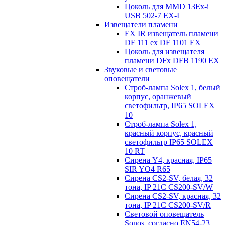
Цоколь для MMD 13Ex-i
USB 502-7 EX-I
Извещатели пламени
EX IR извещатель пламени
DF 111 ex DF 1101 EX
Цоколь для извещателя
пламени DFx DFB 1190 EX
Звуковые и световые
оповещатели
Строб-лампа Solex 1, белый
корпус, оранжевый
светофильтр, IP65 SOLEX
10
Строб-лампа Solex 1,
красный корпус, красный
светофильтр IP65 SOLEX
10 RT
Сирена Y4, красная, IP65
SIR YO4 R65
Сирена CS2-SV, белая, 32
тона, IP 21C CS200-SV/W
Сирена CS2-SV, красная, 32
тона, IP 21C CS200-SV/R
Световой оповещатель
Sonos, согласно EN54-23,