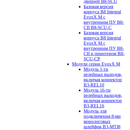
дверцей B8-SCU
Базовая версия
корпуса B8 Integral
EvoxX M с
внутренним ПУ B8-
CII B8-SCU-C
Базовая версия
корпуса B8 Integral
EvoxX M с
внутренним ПУ B8-
CII и принтером B8-
SCU-CP
Модули серии EvoxX M
Модуль 1-ти
релейных выходов,
включая коннектор
B3-REL10
Модуль 16-ти
релейных выходов,
включая коннектор
B3-REL16
Модуль для
подключения 8-ми
монологовых
шлейфов B3-MTI8