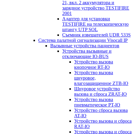
21, вкл. 2 аккумулятора и
зарядное устройство TESTIFIRE
2001
Адаптер для установки
TESTIFIRE на телескопическую
штангу UTP SOL
Съемник извещателей UDR 533S
Система палатной сигнализации Visocall IP
Вызывные устройства пациентов
Устройства вызывные и
отключающие IO-BUS
Устройство вызова
кнопочное RT-IO
Устройство вызова
шнуровое,
влагозащищенное ZTB-IO
Шнуровое устройство
вызова и сброса ZRAT-IO
Устройство вызова
пневматическое PT-IO
Устройство сброса вызова
AT-IO
Устройство вызова и сброса
RAT-IO
Устройство вызова и сброса