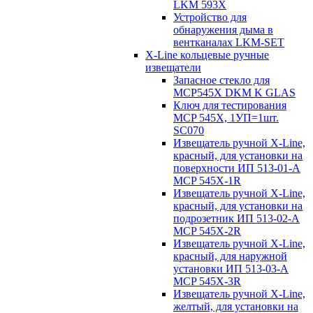
LKM 593X
Устройство для
обнаружения дыма в
вентканалах LKM-SET
X-Line кольцевые ручные
извещатели
Запасное стекло для
MCP545Х DKM K GLAS
Ключ для тестирования
MCP 545X, 1УП=1шт.
SC070
Извещатель ручной X-Line,
красный, для установки на
поверхности ИП 513-01-A
MCP 545X-1R
Извещатель ручной X-Line,
красный, для установки на
подрозетник ИП 513-02-A
MCP 545X-2R
Извещатель ручной X-Line,
красный, для наружной
установки ИП 513-03-A
MCP 545X-3R
Извещатель ручной X-Line,
желтый, для установки на