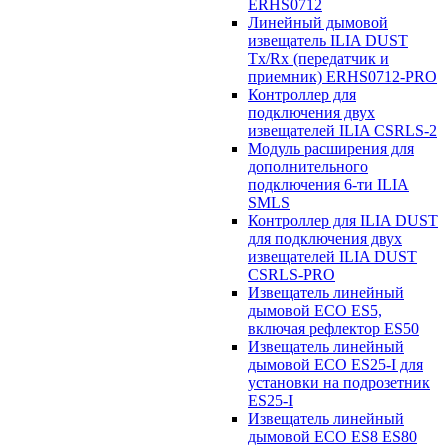
ERHS0712
Линейный дымовой
извещатель ILIA DUST
Tx/Rx (передатчик и
приемник) ERHS0712-PRO
Контроллер для
подключения двух
извещателей ILIA CSRLS-2
Модуль расширения для
дополнительного
подключения 6-ти ILIA
SMLS
Контроллер для ILIA DUST
для подключения двух
извещателей ILIA DUST
CSRLS-PRO
Извещатель линейный
дымовой ECO ES5,
включая рефлектор ES50
Извещатель линейный
дымовой ECO ES25-I для
установки на подрозетник
ES25-I
Извещатель линейный
дымовой ECO ES8 ES80