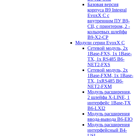
Базовая версия
корпуса B9 Integral
EvoxX C с
внутренним ПУ B9-
CII, с принтером, 2 -
кольцевых шлейфа
B9-X2-CP
Модули серии EvoxX C
Сетевой модуль, 2x
1Base-FXS, 1x 1Base-
TX, 1x RS485 B6-
NET2-FXS
Сетевой модуль, 2x
1Base-FXM, 1x 1Base-
TX, 1xRS485 B6-
NET2-FXM
Модуль расширения,
2 шлейфа X-LINE, 1
интерфейс 1Base-TX
B6-LXI2
Модуль расширения
ввода-вывода B6-EIO
Модуль расширения
интерфейсный B4-
USI