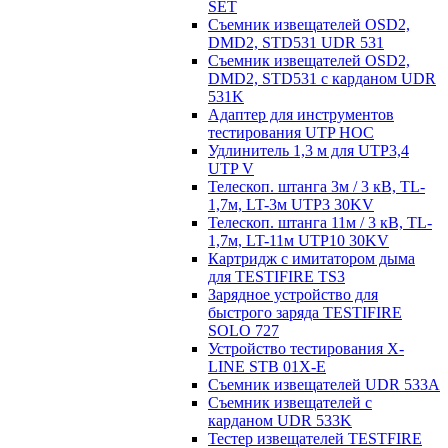
SET
Съемник извещателей OSD2,
DMD2, STD531 UDR 531
Съемник извещателей OSD2,
DMD2, STD531 с карданом UDR
531K
Адаптер для инструментов
тестирования UTP HOC
Удлинитель 1,3 м для UTP3,4
UTP V
Телескоп. штанга 3м / 3 кВ, TL-
1,7м, LT-3м UTP3 30KV
Телескоп. штанга 11м / 3 кВ, TL-
1,7м, LT-11м UTP10 30KV
Картридж с имитатором дыма
для TESTIFIRE TS3
Зарядное устройство для
быстрого заряда TESTIFIRE
SOLO 727
Устройство тестирования X-
LINE STB 01X-E
Съемник извещателей UDR 533A
Съемник извещателей с
карданом UDR 533K
Тестер извещателей TESTFIRE