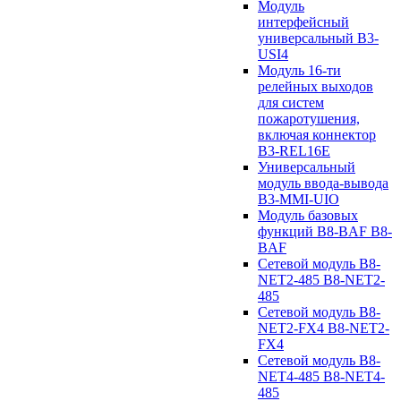
Модуль
интерфейсный
универсальный B3-
USI4
Модуль 16-ти
релейных выходов
для систем
пожаротушения,
включая коннектор
B3-REL16E
Универсальный
модуль ввода-вывода
B3-MMI-UIO
Модуль базовых
функций B8-BAF B8-
BAF
Сетевой модуль B8-
NET2-485 B8-NET2-
485
Сетевой модуль B8-
NET2-FX4 B8-NET2-
FX4
Сетевой модуль B8-
NET4-485 B8-NET4-
485