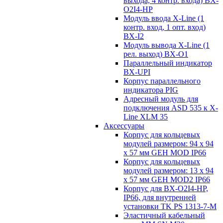
выхода, 4 контр. входа) BX-
O2I4-HP
Модуль ввода X-Line (1
контр. вход, 1 опт. вход)
BX-I2
Модуль вывода X-Line (1
рел. выход) BX-O1
Параллельный индикатор
BX-UPI
Корпус параллельного
индикатора PIG
Адресный модуль для
подключения ASD 535 к X-
Line XLM 35
Аксессуары
Корпус для кольцевых
модулей размером: 94 x 94
x 57 мм GEH MOD IP66
Корпус для кольцевых
модулей размером: 13 x 94
x 57 мм GEH MOD2 IP66
Корпус для BX-O2I4-HP,
IP66, для внутренней
установки TK PS 1313-7-M
Эластичный кабельный