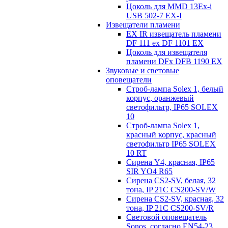
Цоколь для MMD 13Ex-i
USB 502-7 EX-I
Извещатели пламени
EX IR извещатель пламени
DF 111 ex DF 1101 EX
Цоколь для извещателя
пламени DFx DFB 1190 EX
Звуковые и световые
оповещатели
Строб-лампа Solex 1, белый
корпус, оранжевый
светофильтр, IP65 SOLEX
10
Строб-лампа Solex 1,
красный корпус, красный
светофильтр IP65 SOLEX
10 RT
Сирена Y4, красная, IP65
SIR YO4 R65
Сирена CS2-SV, белая, 32
тона, IP 21C CS200-SV/W
Сирена CS2-SV, красная, 32
тона, IP 21C CS200-SV/R
Световой оповещатель
Sonos, согласно EN54-23,