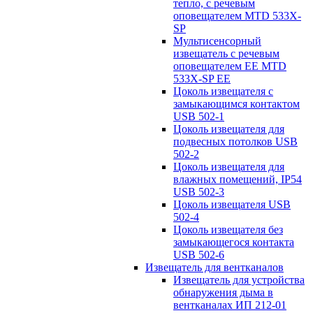
тепло, с речевым
оповещателем MTD 533X-
SP
Мультисенсорный
извещатель с речевым
оповещателем EE MTD
533X-SP EE
Цоколь извещателя с
замыкающимся контактом
USB 502-1
Цоколь извещателя для
подвесных потолков USB
502-2
Цоколь извещателя для
влажных помещений, IP54
USB 502-3
Цоколь извещателя USB
502-4
Цоколь извещателя без
замыкающегося контакта
USB 502-6
Извещатель для вентканалов
Извещатель для устройства
обнаружения дыма в
вентканалах ИП 212-01