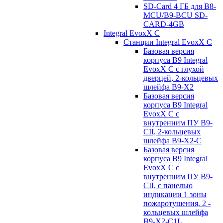
SD-Card 4 ГБ для B8-
MCU/B9-BCU SD-
CARD-4GB
Integral EvoxX C
Станции Integral EvoxX C
Базовая версия
корпуса B9 Integral
EvoxX C с глухой
дверцей, 2-кольцевых
шлейфа B9-X2
Базовая версия
корпуса B9 Integral
EvoxX C с
внутренним ПУ B9-
CII, 2-кольцевых
шлейфа B9-X2-C
Базовая версия
корпуса B9 Integral
EvoxX C с
внутренним ПУ B9-
CII, с панелью
индикации 1 зоны
пожаротушения, 2 -
кольцевых шлейфа
B9-X2-C1L