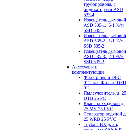
трубопровода, с
индикаторами ASD
535-4
Извещатель дымовой
ASD 535-1, ,5-1 %/м
SSD 535-1
Извещатель дымовой
ASD 535-2, ,1-1 %/м
SSD 535-2
Извещатель дымовой
ASD 535-3, ,2-1 %/м
SSD 535-3
Аксесуары и
комплектующие
Фильтр пыли DFU
911 вкл. Фильтр DFU
911
Пылеуловитель, д. 25
DTB 25 PC
Кран трехходовой д.
25 MV 25 PVC
Сепаратор водяной д.
25 WRB 25 PVC
Труба ПВХ д. 25,
длина 5 м RAS R25