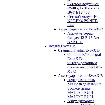
Сетевой модуль, 2x
RS485, 1x 1Base-TX
B6-NET2-485
Сетевой модуль B9-
NET-FX4 B9-NET-
FX4
Аксессуары серии EvoxX C
Аккумуляторная
батарея 12 В 17 A/ч
AKKU 17
Integral EvoxX B
Станции Integral EvoxX B
Станция B10 Integral
EvoxX B с
интегрированным
блоком питания B10-
X1-C
Аксессуары серии EvoxX B
Передняя панель
MAP с надписями на
русском языке
MAPTXT RU01
MAPTXT RU01
Аккумуляторная