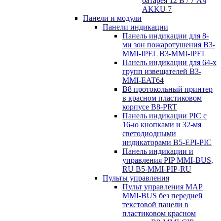
батарея 12 В / 7 Aч
AKKU 7
Панели и модули
Панели индикации
Панель индикации для 8-
ми зон пожаротушения B3-
MMI-IPEL B3-MMI-IPEL
Панель индикации для 64-х
групп извещателей B3-
MMI-EAT64
B8 протокольный принтер
в красном пластиковом
корпусе B8-PRT
Панель индикации PIC с
16-ю кнопками и 32-мя
светодиодными
индикаторами B5-EPI-PIC
Панель индикации и
управления PIP MMI-BUS,
RU B5-MMI-PIP-RU
Пульты управления
Пульт управления MAP
MMI-BUS без передней
текстовой панели в
пластиковом красном