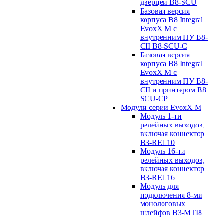
дверцей B8-SCU
Базовая версия
корпуса B8 Integral
EvoxX M с
внутренним ПУ B8-
CII B8-SCU-C
Базовая версия
корпуса B8 Integral
EvoxX M с
внутренним ПУ B8-
CII и принтером B8-
SCU-CP
Модули серии EvoxX M
Модуль 1-ти
релейных выходов,
включая коннектор
B3-REL10
Модуль 16-ти
релейных выходов,
включая коннектор
B3-REL16
Модуль для
подключения 8-ми
монологовых
шлейфов B3-MTI8