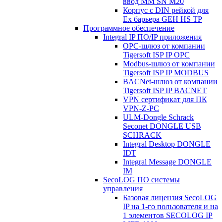
ввод MM SN M20
Корпус с DIN рейкой для
Ex барьера GEH HS TP
Программное обеспечение
Integral IP ПО/IP приложения
OPC-шлюз от компании
Tigersoft ISP IP OPC
Modbus-шлюз от компании
Tigersoft ISP IP MODBUS
BACNet-шлюз от компании
Tigersoft ISP IP BACNET
VPN сертификат для ПК
VPN-Z-PC
ULM-Dongle Schrack
Seconet DONGLE USB
SCHRACK
Integral Desktop DONGLE
IDT
Integral Message DONGLE
IM
SecoLOG ПО системы
управления
Базовая лицензия SecoLOG
IP на 1-го пользователя и на
1 элементов SECOLOG IP