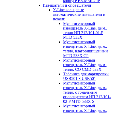
корпусе B8-MMI-CIP
Извещатели и оповещатели
X-Line кольцевые
автоматические извещатели и
цоколи
Мультисенсорный
извещатель X-Line, дым.,
тепло ИП 212/101-01-P
MTD 533X
Мультисенсорный
извещатель X-Line, дым.,
тепло, влагозащищенный
MTD 533X CP
Мультисенсорный
извещатель X-Line, дым.,
тепло, СО CMD 533X
Табличка для маркировки
USB501 S USB501
Мультисенсорный
извещатель X-Line, дым.,
тепло, с тональным
оповещателем ИП 212/101-
02-P MTD 533X-S
Мультисенсорный
извещатель X-Line, дым.,