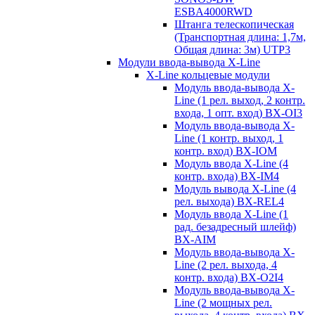
ESBA4000RWD
Штанга телескопическая
(Транспортная длина: 1,7м,
Общая длина: 3м) UTP3
Модули ввода-вывода X-Line
X-Line кольцевые модули
Модуль ввода-вывода X-
Line (1 рел. выход, 2 контр.
входа, 1 опт. вход) BX-OI3
Модуль ввода-вывода X-
Line (1 контр. выход, 1
контр. вход) BX-IOM
Модуль ввода X-Line (4
контр. входа) BX-IM4
Модуль вывода X-Line (4
рел. выхода) BX-REL4
Модуль ввода X-Line (1
рад. безадресный шлейф)
BX-AIM
Модуль ввода-вывода X-
Line (2 рел. выхода, 4
контр. входа) BX-O2I4
Модуль ввода-вывода X-
Line (2 мощных рел.