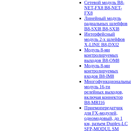
Сетевой модуль B8-
NET-FX8 B8-NET-
FX8
Линейный модуль
радиальных шлейфов
B8-SXI8 B8-SXI8
Интерфейсный
модуль 2-х шлейфов
X-LINE B8-DXI2
Модуль 8-ми
контролируемых
выходов B8-OM8
Модуль 8-ми
контролируемых
входов B8-IM8
Многофункциональны
модуль 16-ти
релейных выходов,
включая коннектор
B8-MRI16
Приемопередатчик
для FX-модулей,
одномодовый, до 1
км, разъем Duplex-LC
SFP-MODUL SM