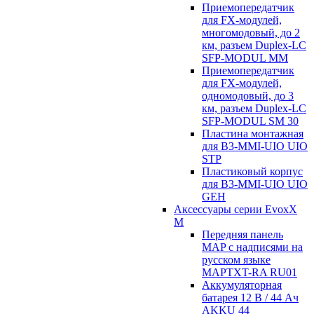
Приемопередатчик
для FX-модулей,
многомодовый, до 2
км, разъем Duplex-LC
SFP-MODUL MM
Приемопередатчик
для FX-модулей,
одномодовый, до 3
км, разъем Duplex-LC
SFP-MODUL SM 30
Пластина монтажная
для B3-MMI-UIO UIO
STP
Пластиковый корпус
для B3-MMI-UIO UIO
GEH
Аксессуары серии EvoxX
M
Передняя панель
MAP с надписями на
русском языке
MAPTXT-RA RU01
Аккумуляторная
батарея 12 В / 44 Aч
AKKU 44