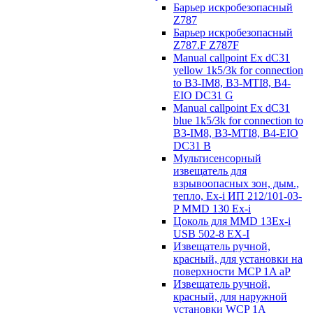
Барьер искробезопасный
Z787
Барьер искробезопасный
Z787.F Z787F
Manual callpoint Ex dC31
yellow 1k5/3k for connection
to B3-IM8, B3-MTI8, B4-
EIO DC31 G
Manual callpoint Ex dC31
blue 1k5/3k for connection to
B3-IM8, B3-MTI8, B4-EIO
DC31 B
Мультисенсорный
извещатель для
взрывоопасных зон, дым.,
тепло, Ex-i ИП 212/101-03-
P MMD 130 Ex-i
Цоколь для MMD 13Ex-i
USB 502-8 EX-I
Извещатель ручной,
красный, для установки на
поверхности MCP 1A aP
Извещатель ручной,
красный, для наружной
установки WCP 1A