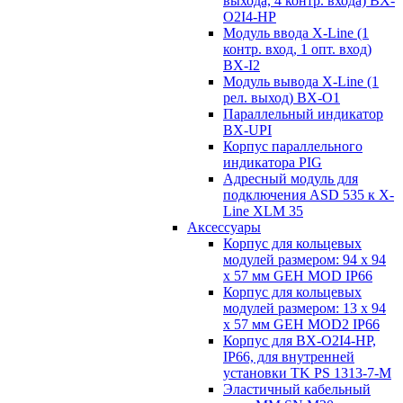
выхода, 4 контр. входа) BX-
O2I4-HP
Модуль ввода X-Line (1
контр. вход, 1 опт. вход)
BX-I2
Модуль вывода X-Line (1
рел. выход) BX-O1
Параллельный индикатор
BX-UPI
Корпус параллельного
индикатора PIG
Адресный модуль для
подключения ASD 535 к X-
Line XLM 35
Аксессуары
Корпус для кольцевых
модулей размером: 94 x 94
x 57 мм GEH MOD IP66
Корпус для кольцевых
модулей размером: 13 x 94
x 57 мм GEH MOD2 IP66
Корпус для BX-O2I4-HP,
IP66, для внутренней
установки TK PS 1313-7-M
Эластичный кабельный