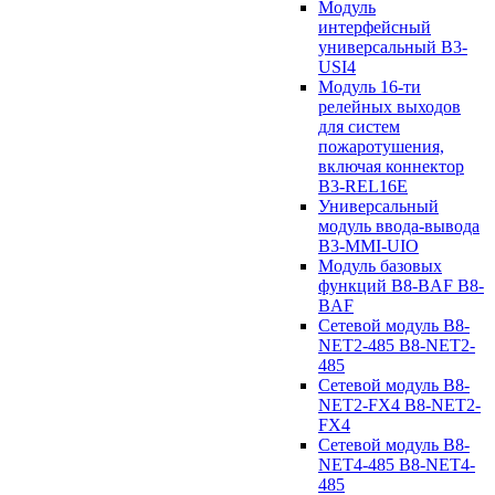
Модуль
интерфейсный
универсальный B3-
USI4
Модуль 16-ти
релейных выходов
для систем
пожаротушения,
включая коннектор
B3-REL16E
Универсальный
модуль ввода-вывода
B3-MMI-UIO
Модуль базовых
функций B8-BAF B8-
BAF
Сетевой модуль B8-
NET2-485 B8-NET2-
485
Сетевой модуль B8-
NET2-FX4 B8-NET2-
FX4
Сетевой модуль B8-
NET4-485 B8-NET4-
485