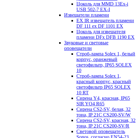
Цоколь для MMD 13Ex-i
USB 502-7 EX-I
Извещатели пламени
EX IR извещатель пламени
DF 111 ex DF 1101 EX
Цоколь для извещателя
пламени DFx DFB 1190 EX
Звуковые и световые
оповещатели
Строб-лампа Solex 1, белый
корпус, оранжевый
светофильтр, IP65 SOLEX
10
Строб-лампа Solex 1,
красный корпус, красный
светофильтр IP65 SOLEX
10 RT
Сирена Y4, красная, IP65
SIR YO4 R65
Сирена CS2-SV, белая, 32
тона, IP 21C CS200-SV/W
Сирена CS2-SV, красная, 32
тона, IP 21C CS200-SV/R
Световой оповещатель
Sonos, согласно EN54-23,