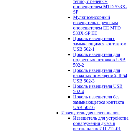
тепло, с речевым
оповещателем MTD 533X-
SP
Мультисенсорный
извещатель с речевым
оповещателем EE MTD
533X-SP EE
Цоколь извещателя с
замыкающимся контактом
USB 502-1
Цоколь извещателя для
подвесных потолков USB
502-2
Цоколь извещателя для
влажных помещений, IP54
USB 502-3
Цоколь извещателя USB
502-4
Цоколь извещателя без
замыкающегося контакта
USB 502-6
Извещатель для вентканалов
Извещатель для устройства
обнаружения дыма в
вентканалах ИП 212-01