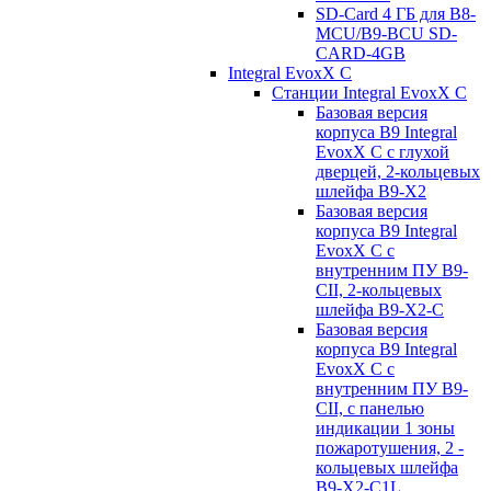
SD-Card 4 ГБ для B8-
MCU/B9-BCU SD-
CARD-4GB
Integral EvoxX C
Станции Integral EvoxX C
Базовая версия
корпуса B9 Integral
EvoxX C с глухой
дверцей, 2-кольцевых
шлейфа B9-X2
Базовая версия
корпуса B9 Integral
EvoxX C с
внутренним ПУ B9-
CII, 2-кольцевых
шлейфа B9-X2-C
Базовая версия
корпуса B9 Integral
EvoxX C с
внутренним ПУ B9-
CII, с панелью
индикации 1 зоны
пожаротушения, 2 -
кольцевых шлейфа
B9-X2-C1L