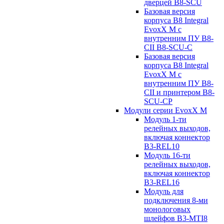
дверцей B8-SCU
Базовая версия
корпуса B8 Integral
EvoxX M с
внутренним ПУ B8-
CII B8-SCU-C
Базовая версия
корпуса B8 Integral
EvoxX M с
внутренним ПУ B8-
CII и принтером B8-
SCU-CP
Модули серии EvoxX M
Модуль 1-ти
релейных выходов,
включая коннектор
B3-REL10
Модуль 16-ти
релейных выходов,
включая коннектор
B3-REL16
Модуль для
подключения 8-ми
монологовых
шлейфов B3-MTI8