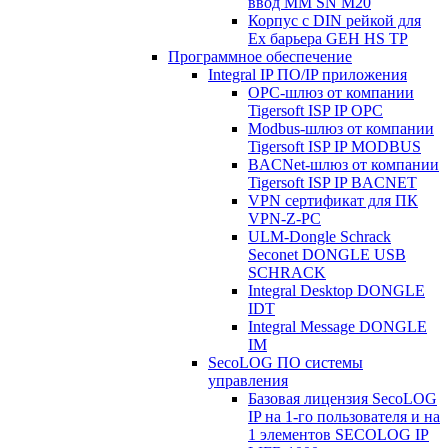
ввод MM SN M20
Корпус с DIN рейкой для
Ex барьера GEH HS TP
Программное обеспечение
Integral IP ПО/IP приложения
OPC-шлюз от компании
Tigersoft ISP IP OPC
Modbus-шлюз от компании
Tigersoft ISP IP MODBUS
BACNet-шлюз от компании
Tigersoft ISP IP BACNET
VPN сертификат для ПК
VPN-Z-PC
ULM-Dongle Schrack
Seconet DONGLE USB
SCHRACK
Integral Desktop DONGLE
IDT
Integral Message DONGLE
IM
SecoLOG ПО системы
управления
Базовая лицензия SecoLOG
IP на 1-го пользователя и на
1 элементов SECOLOG IP