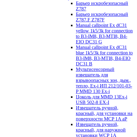
Барьер искробезопасный
Z787
Барьер искробезопасный
Z787.F Z787F
Manual callpoint Ex dC31
yellow 1k5/3k for connection
to B3-IM8, B3-MTI8, B4-
EIO DC31 G
Manual callpoint Ex dC31
blue 1k5/3k for connection to
B3-IM8, B3-MTI8, B4-EIO
DC31 B
Мультисенсорный
извещатель для
взрывоопасных зон, дым.,
тепло, Ex-i ИП 212/101-03-
P MMD 130 Ex-i
Цоколь для MMD 13Ex-i
USB 502-8 EX-I
Извещатель ручной,
красный, для установки на
поверхности MCP 1A aP
Извещатель ручной,
красный, для наружной
установки WCP 1A