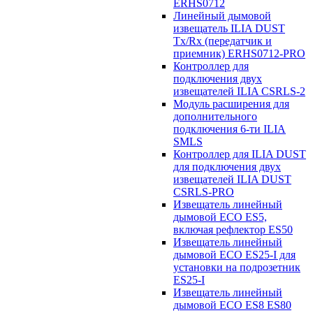
ERHS0712
Линейный дымовой
извещатель ILIA DUST
Tx/Rx (передатчик и
приемник) ERHS0712-PRO
Контроллер для
подключения двух
извещателей ILIA CSRLS-2
Модуль расширения для
дополнительного
подключения 6-ти ILIA
SMLS
Контроллер для ILIA DUST
для подключения двух
извещателей ILIA DUST
CSRLS-PRO
Извещатель линейный
дымовой ECO ES5,
включая рефлектор ES50
Извещатель линейный
дымовой ECO ES25-I для
установки на подрозетник
ES25-I
Извещатель линейный
дымовой ECO ES8 ES80