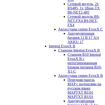
Сетевой модуль, 2x
RS485, 1x 1Base-TX
B6-NET2-485
Сетевой модуль B9-
NET-FX4 B9-NET-
FX4
Аксессуары серии EvoxX C
Аккумуляторная
батарея 12 В 17 A/ч
AKKU 17
Integral EvoxX B
Станции Integral EvoxX B
Станция B10 Integral
EvoxX B с
интегрированным
блоком питания B10-
X1-C
Аксессуары серии EvoxX B
Передняя панель
MAP с надписями на
русском языке
MAPTXT RU01
MAPTXT RU01
Аккумуляторная