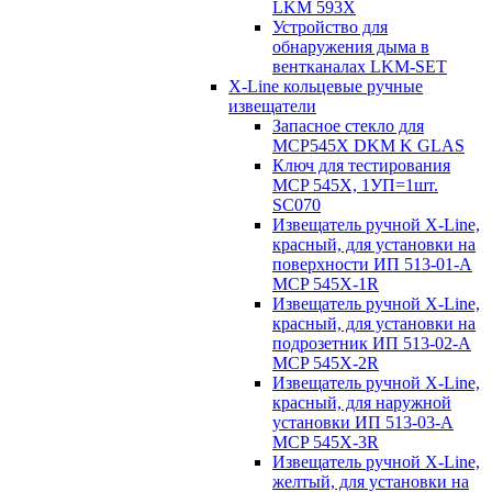
LKM 593X
Устройство для
обнаружения дыма в
вентканалах LKM-SET
X-Line кольцевые ручные
извещатели
Запасное стекло для
MCP545Х DKM K GLAS
Ключ для тестирования
MCP 545X, 1УП=1шт.
SC070
Извещатель ручной X-Line,
красный, для установки на
поверхности ИП 513-01-A
MCP 545X-1R
Извещатель ручной X-Line,
красный, для установки на
подрозетник ИП 513-02-A
MCP 545X-2R
Извещатель ручной X-Line,
красный, для наружной
установки ИП 513-03-A
MCP 545X-3R
Извещатель ручной X-Line,
желтый, для установки на