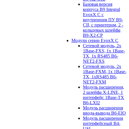
Базовая версия
корпуса B9 Integral
EvoxX C с
внутренним ПУ B9-
CII, с принтером, 2 -
кольцевых шлейфа
B9-X2-CP
Модули серии EvoxX C
Сетевой модуль, 2x
1Base-FXS, 1x 1Base-
TX, 1x RS485 B6-
NET2-FXS
Сетевой модуль, 2x
1Base-FXM, 1x 1Base-
TX, 1xRS485 B6-
NET2-FXM
Модуль расширения,
2 шлейфа X-LINE, 1
интерфейс 1Base-TX
B6-LXI2
Модуль расширения
ввода-вывода B6-EIO
Модуль расширения
интерфейсный B4-
USI