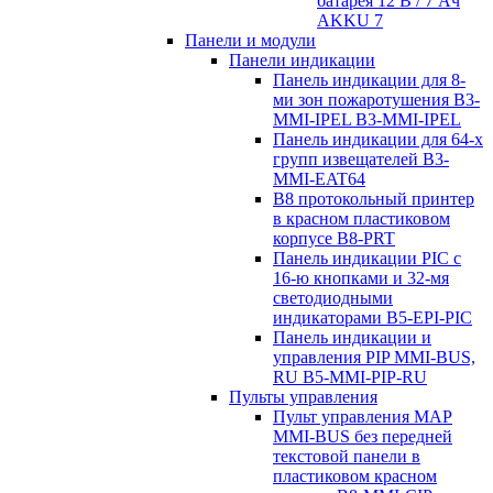
батарея 12 В / 7 Aч
AKKU 7
Панели и модули
Панели индикации
Панель индикации для 8-
ми зон пожаротушения B3-
MMI-IPEL B3-MMI-IPEL
Панель индикации для 64-х
групп извещателей B3-
MMI-EAT64
B8 протокольный принтер
в красном пластиковом
корпусе B8-PRT
Панель индикации PIC с
16-ю кнопками и 32-мя
светодиодными
индикаторами B5-EPI-PIC
Панель индикации и
управления PIP MMI-BUS,
RU B5-MMI-PIP-RU
Пульты управления
Пульт управления MAP
MMI-BUS без передней
текстовой панели в
пластиковом красном