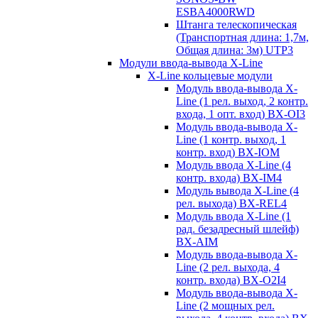
ESBA4000RWD
Штанга телескопическая
(Транспортная длина: 1,7м,
Общая длина: 3м) UTP3
Модули ввода-вывода X-Line
X-Line кольцевые модули
Модуль ввода-вывода X-
Line (1 рел. выход, 2 контр.
входа, 1 опт. вход) BX-OI3
Модуль ввода-вывода X-
Line (1 контр. выход, 1
контр. вход) BX-IOM
Модуль ввода X-Line (4
контр. входа) BX-IM4
Модуль вывода X-Line (4
рел. выхода) BX-REL4
Модуль ввода X-Line (1
рад. безадресный шлейф)
BX-AIM
Модуль ввода-вывода X-
Line (2 рел. выхода, 4
контр. входа) BX-O2I4
Модуль ввода-вывода X-
Line (2 мощных рел.