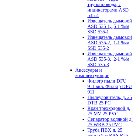
трубопровода, с
индикаторами ASD
535-4
Извещатель дымовой
ASD 535-1, ,5-1 %/м
SSD 535-1
Извещатель дымовой
ASD 535-2, ,1-1 %/м
SSD 535-2
Извещатель дымовой
ASD 535-3, ,2-1 %/м
SSD 535-3
Аксесуары и
комплектующие
Фильтр пыли DFU
911 вкл. Фильтр DFU
911
Пылеуловитель, д. 25
DTB 25 PC
Кран трехходовой д.
25 MV 25 PVC
Сепаратор водяной д.
25 WRB 25 PVC
Труба ПВХ д. 25,
длина 5 м RAS R25