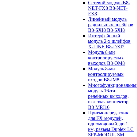
Сетевой модуль B8-
NET-FX8 B8-NET-
FX8
Линейный модуль
радиальных шлейфов
B8-SXI8 B8-SXI8
Интерфейсный
модуль 2-х шлейфов
X-LINE B8-DXI2
Модуль 8-ми
контролируемых
выходов B8-OM8
Модуль 8-ми
контролируемых
входов B8-IM8
Многофункциональны
модуль 16-ти
релейных выходов,
включая коннектор
B8-MRI16
Приемопередатчик
для FX-модулей,
одномодовый, до 1
км, разъем Duplex-LC
SFP-MODUL SM