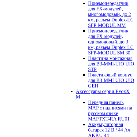
Приемопередатчик
для FX-модулей,
многомодовый, до 2
км, разъем Duplex-LC
SFP-MODUL MM
Приемопередатчик
для FX-модулей,
одномодовый, до 3
км, разъем Duplex-LC
SFP-MODUL SM 30
Пластина монтажная
для B3-MMI-UIO UIO
STP
Пластиковый корпус
для B3-MMI-UIO UIO
GEH
Аксессуары серии EvoxX
M
Передняя панель
MAP с надписями на
русском языке
MAPTXT-RA RU01
Аккумуляторная
батарея 12 В / 44 Aч
AKKU 44