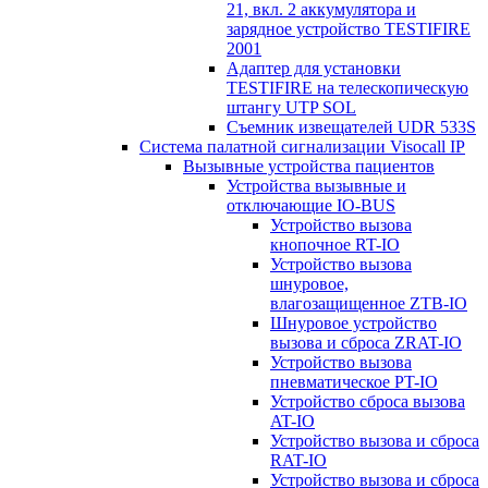
21, вкл. 2 аккумулятора и
зарядное устройство TESTIFIRE
2001
Адаптер для установки
TESTIFIRE на телескопическую
штангу UTP SOL
Съемник извещателей UDR 533S
Система палатной сигнализации Visocall IP
Вызывные устройства пациентов
Устройства вызывные и
отключающие IO-BUS
Устройство вызова
кнопочное RT-IO
Устройство вызова
шнуровое,
влагозащищенное ZTB-IO
Шнуровое устройство
вызова и сброса ZRAT-IO
Устройство вызова
пневматическое PT-IO
Устройство сброса вызова
AT-IO
Устройство вызова и сброса
RAT-IO
Устройство вызова и сброса