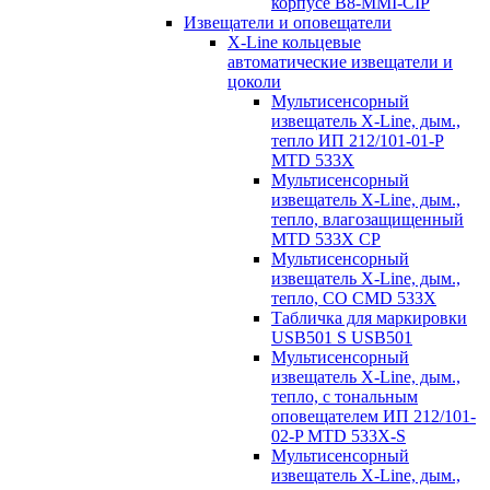
корпусе B8-MMI-CIP
Извещатели и оповещатели
X-Line кольцевые
автоматические извещатели и
цоколи
Мультисенсорный
извещатель X-Line, дым.,
тепло ИП 212/101-01-P
MTD 533X
Мультисенсорный
извещатель X-Line, дым.,
тепло, влагозащищенный
MTD 533X CP
Мультисенсорный
извещатель X-Line, дым.,
тепло, СО CMD 533X
Табличка для маркировки
USB501 S USB501
Мультисенсорный
извещатель X-Line, дым.,
тепло, с тональным
оповещателем ИП 212/101-
02-P MTD 533X-S
Мультисенсорный
извещатель X-Line, дым.,