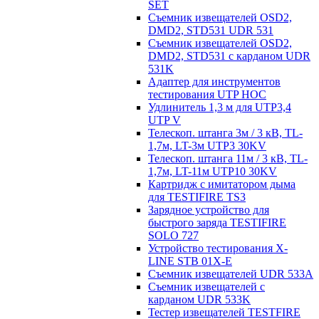
SET
Съемник извещателей OSD2,
DMD2, STD531 UDR 531
Съемник извещателей OSD2,
DMD2, STD531 с карданом UDR
531K
Адаптер для инструментов
тестирования UTP HOC
Удлинитель 1,3 м для UTP3,4
UTP V
Телескоп. штанга 3м / 3 кВ, TL-
1,7м, LT-3м UTP3 30KV
Телескоп. штанга 11м / 3 кВ, TL-
1,7м, LT-11м UTP10 30KV
Картридж с имитатором дыма
для TESTIFIRE TS3
Зарядное устройство для
быстрого заряда TESTIFIRE
SOLO 727
Устройство тестирования X-
LINE STB 01X-E
Съемник извещателей UDR 533A
Съемник извещателей с
карданом UDR 533K
Тестер извещателей TESTFIRE