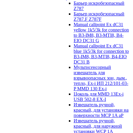
Барьер искробезопасный
Z787
Барьер искробезопасный
Z787.F Z787F
Manual callpoint Ex dC31
yellow 1k5/3k for connection
to B3-IM8, B3-MTI8, B4-
EIO DC31 G
Manual callpoint Ex dC31
blue 1k5/3k for connection to
B3-IM8, B3-MTI8, B4-EIO
DC31 B
Мультисенсорный
извещатель для
взрывоопасных зон, дым.,
тепло, Ex-i ИП 212/101-03-
P MMD 130 Ex-i
Цоколь для MMD 13Ex-i
USB 502-8 EX-I
Извещатель ручной,
красный, для установки на
поверхности MCP 1A aP
Извещатель ручной,
красный, для наружной
установки WCP 1A