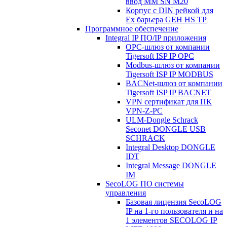
ввод MM SN M20
Корпус с DIN рейкой для
Ex барьера GEH HS TP
Программное обеспечение
Integral IP ПО/IP приложения
OPC-шлюз от компании
Tigersoft ISP IP OPC
Modbus-шлюз от компании
Tigersoft ISP IP MODBUS
BACNet-шлюз от компании
Tigersoft ISP IP BACNET
VPN сертификат для ПК
VPN-Z-PC
ULM-Dongle Schrack
Seconet DONGLE USB
SCHRACK
Integral Desktop DONGLE
IDT
Integral Message DONGLE
IM
SecoLOG ПО системы
управления
Базовая лицензия SecoLOG
IP на 1-го пользователя и на
1 элементов SECOLOG IP