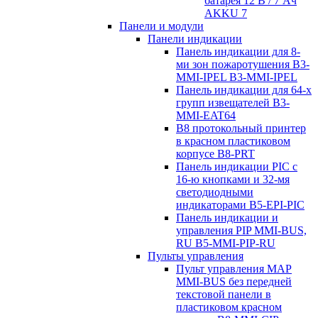
батарея 12 В / 7 Aч
AKKU 7
Панели и модули
Панели индикации
Панель индикации для 8-
ми зон пожаротушения B3-
MMI-IPEL B3-MMI-IPEL
Панель индикации для 64-х
групп извещателей B3-
MMI-EAT64
B8 протокольный принтер
в красном пластиковом
корпусе B8-PRT
Панель индикации PIC с
16-ю кнопками и 32-мя
светодиодными
индикаторами B5-EPI-PIC
Панель индикации и
управления PIP MMI-BUS,
RU B5-MMI-PIP-RU
Пульты управления
Пульт управления MAP
MMI-BUS без передней
текстовой панели в
пластиковом красном