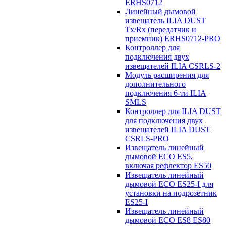
ERHS0712
Линейный дымовой
извещатель ILIA DUST
Tx/Rx (передатчик и
приемник) ERHS0712-PRO
Контроллер для
подключения двух
извещателей ILIA CSRLS-2
Модуль расширения для
дополнительного
подключения 6-ти ILIA
SMLS
Контроллер для ILIA DUST
для подключения двух
извещателей ILIA DUST
CSRLS-PRO
Извещатель линейный
дымовой ECO ES5,
включая рефлектор ES50
Извещатель линейный
дымовой ECO ES25-I для
установки на подрозетник
ES25-I
Извещатель линейный
дымовой ECO ES8 ES80