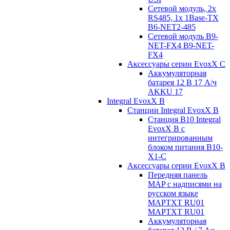
Сетевой модуль, 2x
RS485, 1x 1Base-TX
B6-NET2-485
Сетевой модуль B9-
NET-FX4 B9-NET-
FX4
Аксессуары серии EvoxX C
Аккумуляторная
батарея 12 В 17 A/ч
AKKU 17
Integral EvoxX B
Станции Integral EvoxX B
Станция B10 Integral
EvoxX B с
интегрированным
блоком питания B10-
X1-C
Аксессуары серии EvoxX B
Передняя панель
MAP с надписями на
русском языке
MAPTXT RU01
MAPTXT RU01
Аккумуляторная