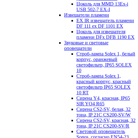
Цоколь для MMD 13Ex-i
USB 502-7 EX-I
Извещатели пламени
EX IR извещатель пламени
DF 111 ex DF 1101 EX
Цоколь для извещателя
пламени DFx DFB 1190 EX
Звуковые и световые
оповещатели
Строб-лампа Solex 1, белый
корпус, оранжевый
светофильтр, IP65 SOLEX
10
Строб-лампа Solex 1,
красный корпус, красный
светофильтр IP65 SOLEX
10 RT
Сирена Y4, красная, IP65
SIR YO4 R65
Сирена CS2-SV, белая, 32
тона, IP 21C CS200-SV/W
Сирена CS2-SV, красная, 32
тона, IP 21C CS200-SV/R
Световой оповещатель
Sonos, согласно EN54-23,