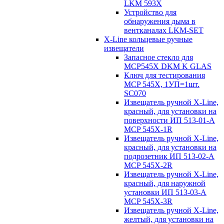
LKM 593X
Устройство для
обнаружения дыма в
вентканалах LKM-SET
X-Line кольцевые ручные
извещатели
Запасное стекло для
MCP545Х DKM K GLAS
Ключ для тестирования
MCP 545X, 1УП=1шт.
SC070
Извещатель ручной X-Line,
красный, для установки на
поверхности ИП 513-01-A
MCP 545X-1R
Извещатель ручной X-Line,
красный, для установки на
подрозетник ИП 513-02-A
MCP 545X-2R
Извещатель ручной X-Line,
красный, для наружной
установки ИП 513-03-A
MCP 545X-3R
Извещатель ручной X-Line,
желтый, для установки на