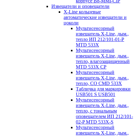
корпусе B8-MMI-CIP
Извещатели и оповещатели
X-Line кольцевые
автоматические извещатели и
цоколи
Мультисенсорный
извещатель X-Line, дым.,
тепло ИП 212/101-01-P
MTD 533X
Мультисенсорный
извещатель X-Line, дым.,
тепло, влагозащищенный
MTD 533X CP
Мультисенсорный
извещатель X-Line, дым.,
тепло, СО CMD 533X
Табличка для маркировки
USB501 S USB501
Мультисенсорный
извещатель X-Line, дым.,
тепло, с тональным
оповещателем ИП 212/101-
02-P MTD 533X-S
Мультисенсорный
извещатель X-Line, дым.,