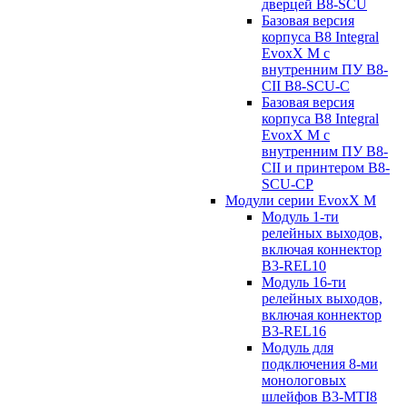
дверцей B8-SCU
Базовая версия
корпуса B8 Integral
EvoxX M с
внутренним ПУ B8-
CII B8-SCU-C
Базовая версия
корпуса B8 Integral
EvoxX M с
внутренним ПУ B8-
CII и принтером B8-
SCU-CP
Модули серии EvoxX M
Модуль 1-ти
релейных выходов,
включая коннектор
B3-REL10
Модуль 16-ти
релейных выходов,
включая коннектор
B3-REL16
Модуль для
подключения 8-ми
монологовых
шлейфов B3-MTI8