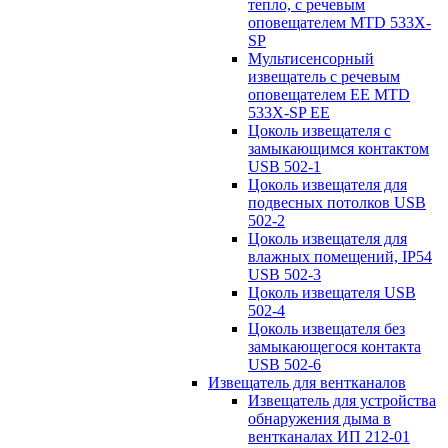
тепло, с речевым
оповещателем MTD 533X-
SP
Мультисенсорный
извещатель с речевым
оповещателем EE MTD
533X-SP EE
Цоколь извещателя с
замыкающимся контактом
USB 502-1
Цоколь извещателя для
подвесных потолков USB
502-2
Цоколь извещателя для
влажных помещений, IP54
USB 502-3
Цоколь извещателя USB
502-4
Цоколь извещателя без
замыкающегося контакта
USB 502-6
Извещатель для вентканалов
Извещатель для устройства
обнаружения дыма в
вентканалах ИП 212-01