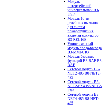
Модуль
интерфейсный
универсальный B3-
USI4
Модуль 16-ти
релейных выходов
для систем
пожаротушения,
включая коннектор
B3-REL16E
Универсальный
модуль ввода-вывода
B3-MMI-UIO
Модуль базовых
функций B8-BAF B8-
BAF
Сетевой модуль B8-
NET2-485 B8-NET2-
485
Сетевой модуль B8-
NET2-FX4 B8-NET2-
FX4
Сетевой модуль B8-
NET4-485 B8-NET4-
485