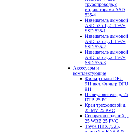
трубопровода, с
индикаторами ASD
535-4
Извещатель дымовой
ASD 535-1, ,5-1 %/м
SSD 535-1
Извещатель дымовой
ASD 535-2, ,1-1 %/м
SSD 535-2
Извещатель дымовой
ASD 535-3, ,2-1 %/м
SSD 535-3
Аксесуары и
комплектующие
Фильтр пыли DFU
911 вкл. Фильтр DFU
911
Пылеуловитель, д. 25
DTB 25 PC
Кран трехходовой д.
25 MV 25 PVC
Сепаратор водяной д.
25 WRB 25 PVC
Труба ПВХ д. 25,
длина 5 м RAS R25