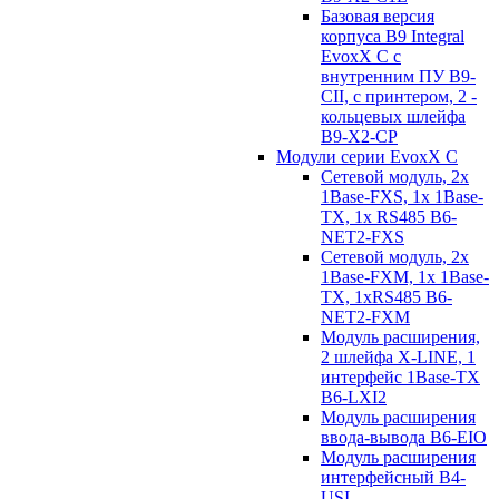
Базовая версия
корпуса B9 Integral
EvoxX C с
внутренним ПУ B9-
CII, с принтером, 2 -
кольцевых шлейфа
B9-X2-CP
Модули серии EvoxX C
Сетевой модуль, 2x
1Base-FXS, 1x 1Base-
TX, 1x RS485 B6-
NET2-FXS
Сетевой модуль, 2x
1Base-FXM, 1x 1Base-
TX, 1xRS485 B6-
NET2-FXM
Модуль расширения,
2 шлейфа X-LINE, 1
интерфейс 1Base-TX
B6-LXI2
Модуль расширения
ввода-вывода B6-EIO
Модуль расширения
интерфейсный B4-
USI