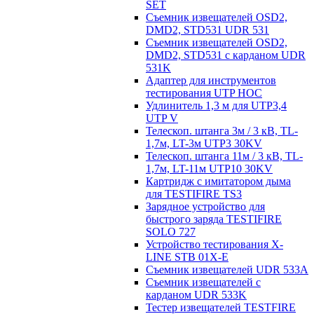
SET
Съемник извещателей OSD2,
DMD2, STD531 UDR 531
Съемник извещателей OSD2,
DMD2, STD531 с карданом UDR
531K
Адаптер для инструментов
тестирования UTP HOC
Удлинитель 1,3 м для UTP3,4
UTP V
Телескоп. штанга 3м / 3 кВ, TL-
1,7м, LT-3м UTP3 30KV
Телескоп. штанга 11м / 3 кВ, TL-
1,7м, LT-11м UTP10 30KV
Картридж с имитатором дыма
для TESTIFIRE TS3
Зарядное устройство для
быстрого заряда TESTIFIRE
SOLO 727
Устройство тестирования X-
LINE STB 01X-E
Съемник извещателей UDR 533A
Съемник извещателей с
карданом UDR 533K
Тестер извещателей TESTFIRE