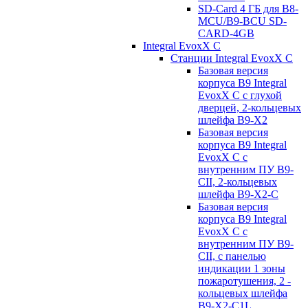
SD-Card 4 ГБ для B8-
MCU/B9-BCU SD-
CARD-4GB
Integral EvoxX C
Станции Integral EvoxX C
Базовая версия
корпуса B9 Integral
EvoxX C с глухой
дверцей, 2-кольцевых
шлейфа B9-X2
Базовая версия
корпуса B9 Integral
EvoxX C с
внутренним ПУ B9-
CII, 2-кольцевых
шлейфа B9-X2-C
Базовая версия
корпуса B9 Integral
EvoxX C с
внутренним ПУ B9-
CII, с панелью
индикации 1 зоны
пожаротушения, 2 -
кольцевых шлейфа
B9-X2-C1L