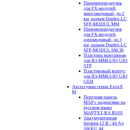
Приемопередатчик
для FX-модулей,
многомодовый, до 2
км, разъем Duplex-LC
SFP-MODUL MM
Приемопередатчик
для FX-модулей,
одномодовый, до 3
км, разъем Duplex-LC
SFP-MODUL SM 30
Пластина монтажная
для B3-MMI-UIO UIO
STP
Пластиковый корпус
для B3-MMI-UIO UIO
GEH
Аксессуары серии EvoxX
M
Передняя панель
MAP с надписями на
русском языке
MAPTXT-RA RU01
Аккумуляторная
батарея 12 В / 44 Aч
AKKU 44