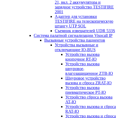
21, вкл. 2 аккумулятора и
зарядное устройство TESTIFIRE
2001
Адаптер для установки
TESTIFIRE на телескопическую
штангу UTP SOL
Съемник извещателей UDR 533S
Система палатной сигнализации Visocall IP
Вызывные устройства пациентов
Устройства вызывные и
отключающие IO-BUS
Устройство вызова
кнопочное RT-IO
Устройство вызова
шнуровое,
влагозащищенное ZTB-IO
Шнуровое устройство
вызова и сброса ZRAT-IO
Устройство вызова
пневматическое PT-IO
Устройство сброса вызова
AT-IO
Устройство вызова и сброса
RAT-IO
Устройство вызова и сброса