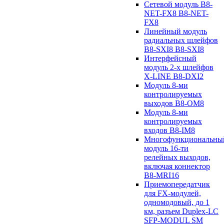
Сетевой модуль B8-
NET-FX8 B8-NET-
FX8
Линейный модуль
радиальных шлейфов
B8-SXI8 B8-SXI8
Интерфейсный
модуль 2-х шлейфов
X-LINE B8-DXI2
Модуль 8-ми
контролируемых
выходов B8-OM8
Модуль 8-ми
контролируемых
входов B8-IM8
Многофункциональны
модуль 16-ти
релейных выходов,
включая коннектор
B8-MRI16
Приемопередатчик
для FX-модулей,
одномодовый, до 1
км, разъем Duplex-LC
SFP-MODUL SM