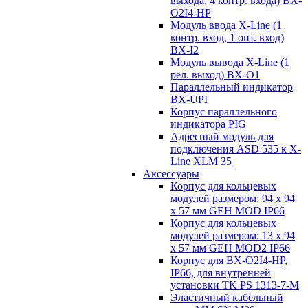
выхода, 4 контр. входа) BX-
O2I4-HP
Модуль ввода X-Line (1
контр. вход, 1 опт. вход)
BX-I2
Модуль вывода X-Line (1
рел. выход) BX-O1
Параллельный индикатор
BX-UPI
Корпус параллельного
индикатора PIG
Адресный модуль для
подключения ASD 535 к X-
Line XLM 35
Аксессуары
Корпус для кольцевых
модулей размером: 94 x 94
x 57 мм GEH MOD IP66
Корпус для кольцевых
модулей размером: 13 x 94
x 57 мм GEH MOD2 IP66
Корпус для BX-O2I4-HP,
IP66, для внутренней
установки TK PS 1313-7-M
Эластичный кабельный