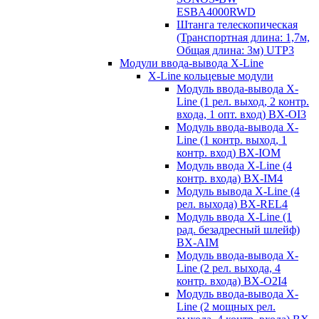
ESBA4000RWD
Штанга телескопическая
(Транспортная длина: 1,7м,
Общая длина: 3м) UTP3
Модули ввода-вывода X-Line
X-Line кольцевые модули
Модуль ввода-вывода X-
Line (1 рел. выход, 2 контр.
входа, 1 опт. вход) BX-OI3
Модуль ввода-вывода X-
Line (1 контр. выход, 1
контр. вход) BX-IOM
Модуль ввода X-Line (4
контр. входа) BX-IM4
Модуль вывода X-Line (4
рел. выхода) BX-REL4
Модуль ввода X-Line (1
рад. безадресный шлейф)
BX-AIM
Модуль ввода-вывода X-
Line (2 рел. выхода, 4
контр. входа) BX-O2I4
Модуль ввода-вывода X-
Line (2 мощных рел.