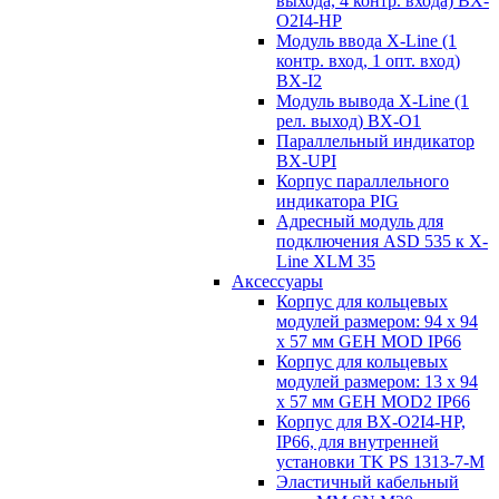
выхода, 4 контр. входа) BX-
O2I4-HP
Модуль ввода X-Line (1
контр. вход, 1 опт. вход)
BX-I2
Модуль вывода X-Line (1
рел. выход) BX-O1
Параллельный индикатор
BX-UPI
Корпус параллельного
индикатора PIG
Адресный модуль для
подключения ASD 535 к X-
Line XLM 35
Аксессуары
Корпус для кольцевых
модулей размером: 94 x 94
x 57 мм GEH MOD IP66
Корпус для кольцевых
модулей размером: 13 x 94
x 57 мм GEH MOD2 IP66
Корпус для BX-O2I4-HP,
IP66, для внутренней
установки TK PS 1313-7-M
Эластичный кабельный