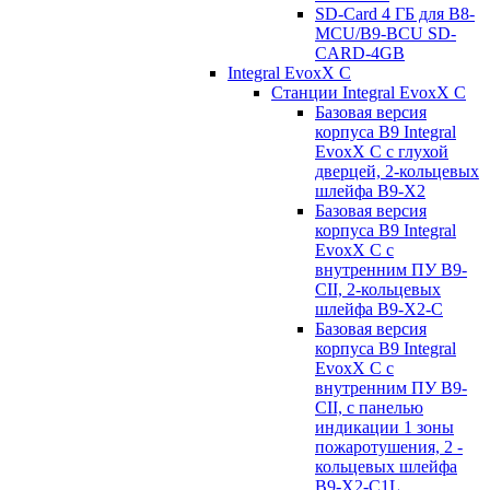
SD-Card 4 ГБ для B8-
MCU/B9-BCU SD-
CARD-4GB
Integral EvoxX C
Станции Integral EvoxX C
Базовая версия
корпуса B9 Integral
EvoxX C с глухой
дверцей, 2-кольцевых
шлейфа B9-X2
Базовая версия
корпуса B9 Integral
EvoxX C с
внутренним ПУ B9-
CII, 2-кольцевых
шлейфа B9-X2-C
Базовая версия
корпуса B9 Integral
EvoxX C с
внутренним ПУ B9-
CII, с панелью
индикации 1 зоны
пожаротушения, 2 -
кольцевых шлейфа
B9-X2-C1L