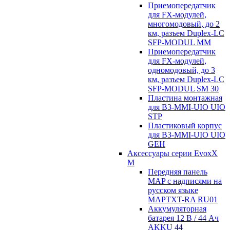
Приемопередатчик
для FX-модулей,
многомодовый, до 2
км, разъем Duplex-LC
SFP-MODUL MM
Приемопередатчик
для FX-модулей,
одномодовый, до 3
км, разъем Duplex-LC
SFP-MODUL SM 30
Пластина монтажная
для B3-MMI-UIO UIO
STP
Пластиковый корпус
для B3-MMI-UIO UIO
GEH
Аксессуары серии EvoxX
M
Передняя панель
MAP с надписями на
русском языке
MAPTXT-RA RU01
Аккумуляторная
батарея 12 В / 44 Aч
AKKU 44