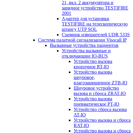
21, вкл. 2 аккумулятора и
зарядное устройство TESTIFIRE
2001
Адаптер для установки
TESTIFIRE на телескопическую
штангу UTP SOL
Съемник извещателей UDR 533S
Система палатной сигнализации Visocall IP
Вызывные устройства пациентов
Устройства вызывные и
отключающие IO-BUS
Устройство вызова
кнопочное RT-IO
Устройство вызова
шнуровое,
влагозащищенное ZTB-IO
Шнуровое устройство
вызова и сброса ZRAT-IO
Устройство вызова
пневматическое PT-IO
Устройство сброса вызова
AT-IO
Устройство вызова и сброса
RAT-IO
Устройство вызова и сброса