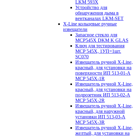
LKM 593X
Устройство для
обнаружения дыма в
вентканалах LKM-SET
X-Line кольцевые ручные
извещатели
Запасное стекло для
MCP545Х DKM K GLAS
Ключ для тестирования
MCP 545X, 1УП=1шт.
SC070
Извещатель ручной X-Line,
красный, для установки на
поверхности ИП 513-01-A
MCP 545X-1R
Извещатель ручной X-Line,
красный, для установки на
подрозетник ИП 513-02-A
MCP 545X-2R
Извещатель ручной X-Line,
красный, для наружной
установки ИП 513-03-A
MCP 545X-3R
Извещатель ручной X-Line,
желтый, для установки на