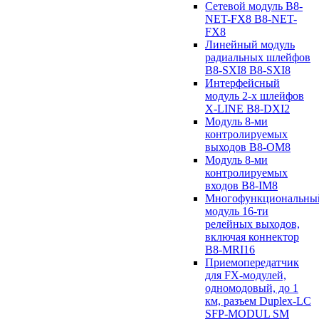
Сетевой модуль B8-
NET-FX8 B8-NET-
FX8
Линейный модуль
радиальных шлейфов
B8-SXI8 B8-SXI8
Интерфейсный
модуль 2-х шлейфов
X-LINE B8-DXI2
Модуль 8-ми
контролируемых
выходов B8-OM8
Модуль 8-ми
контролируемых
входов B8-IM8
Многофункциональны
модуль 16-ти
релейных выходов,
включая коннектор
B8-MRI16
Приемопередатчик
для FX-модулей,
одномодовый, до 1
км, разъем Duplex-LC
SFP-MODUL SM