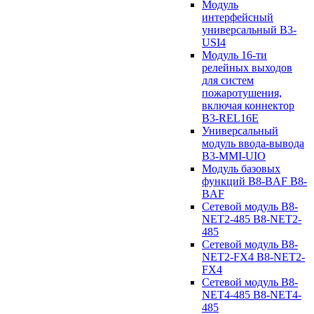
Модуль
интерфейсный
универсальный B3-
USI4
Модуль 16-ти
релейных выходов
для систем
пожаротушения,
включая коннектор
B3-REL16E
Универсальный
модуль ввода-вывода
B3-MMI-UIO
Модуль базовых
функций B8-BAF B8-
BAF
Сетевой модуль B8-
NET2-485 B8-NET2-
485
Сетевой модуль B8-
NET2-FX4 B8-NET2-
FX4
Сетевой модуль B8-
NET4-485 B8-NET4-
485