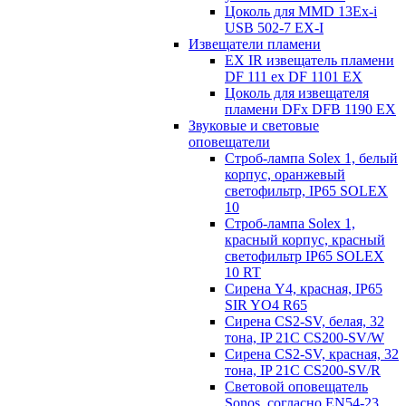
Цоколь для MMD 13Ex-i
USB 502-7 EX-I
Извещатели пламени
EX IR извещатель пламени
DF 111 ex DF 1101 EX
Цоколь для извещателя
пламени DFx DFB 1190 EX
Звуковые и световые
оповещатели
Строб-лампа Solex 1, белый
корпус, оранжевый
светофильтр, IP65 SOLEX
10
Строб-лампа Solex 1,
красный корпус, красный
светофильтр IP65 SOLEX
10 RT
Сирена Y4, красная, IP65
SIR YO4 R65
Сирена CS2-SV, белая, 32
тона, IP 21C CS200-SV/W
Сирена CS2-SV, красная, 32
тона, IP 21C CS200-SV/R
Световой оповещатель
Sonos, согласно EN54-23,