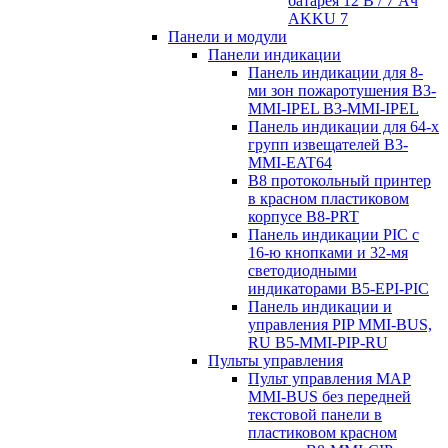
батарея 12 В / 7 Aч
AKKU 7
Панели и модули
Панели индикации
Панель индикации для 8-
ми зон пожаротушения B3-
MMI-IPEL B3-MMI-IPEL
Панель индикации для 64-х
групп извещателей B3-
MMI-EAT64
B8 протокольный принтер
в красном пластиковом
корпусе B8-PRT
Панель индикации PIC с
16-ю кнопками и 32-мя
светодиодными
индикаторами B5-EPI-PIC
Панель индикации и
управления PIP MMI-BUS,
RU B5-MMI-PIP-RU
Пульты управления
Пульт управления MAP
MMI-BUS без передней
текстовой панели в
пластиковом красном