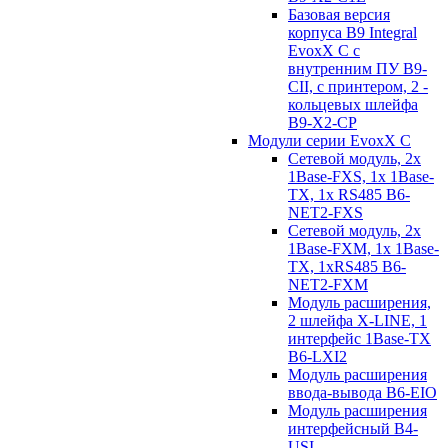
Базовая версия
корпуса B9 Integral
EvoxX C с
внутренним ПУ B9-
CII, с принтером, 2 -
кольцевых шлейфа
B9-X2-CP
Модули серии EvoxX C
Сетевой модуль, 2x
1Base-FXS, 1x 1Base-
TX, 1x RS485 B6-
NET2-FXS
Сетевой модуль, 2x
1Base-FXM, 1x 1Base-
TX, 1xRS485 B6-
NET2-FXM
Модуль расширения,
2 шлейфа X-LINE, 1
интерфейс 1Base-TX
B6-LXI2
Модуль расширения
ввода-вывода B6-EIO
Модуль расширения
интерфейсный B4-
USI