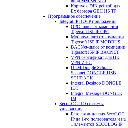
ввод MM SN M20
Корпус с DIN рейкой для
Ex барьера GEH HS TP
Программное обеспечение
Integral IP ПО/IP приложения
OPC-шлюз от компании
Tigersoft ISP IP OPC
Modbus-шлюз от компании
Tigersoft ISP IP MODBUS
BACNet-шлюз от компании
Tigersoft ISP IP BACNET
VPN сертификат для ПК
VPN-Z-PC
ULM-Dongle Schrack
Seconet DONGLE USB
SCHRACK
Integral Desktop DONGLE
IDT
Integral Message DONGLE
IM
SecoLOG ПО системы
управления
Базовая лицензия SecoLOG
IP на 1-го пользователя и на
1 элементов SECOLOG IP