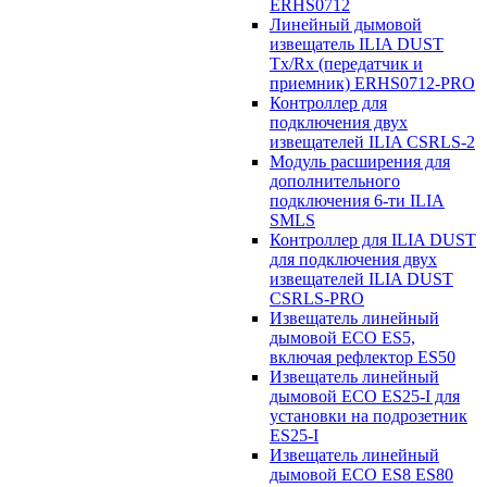
ERHS0712
Линейный дымовой
извещатель ILIA DUST
Tx/Rx (передатчик и
приемник) ERHS0712-PRO
Контроллер для
подключения двух
извещателей ILIA CSRLS-2
Модуль расширения для
дополнительного
подключения 6-ти ILIA
SMLS
Контроллер для ILIA DUST
для подключения двух
извещателей ILIA DUST
CSRLS-PRO
Извещатель линейный
дымовой ECO ES5,
включая рефлектор ES50
Извещатель линейный
дымовой ECO ES25-I для
установки на подрозетник
ES25-I
Извещатель линейный
дымовой ECO ES8 ES80