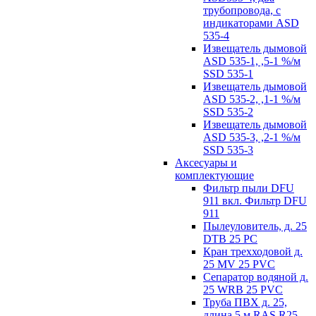
трубопровода, с
индикаторами ASD
535-4
Извещатель дымовой
ASD 535-1, ,5-1 %/м
SSD 535-1
Извещатель дымовой
ASD 535-2, ,1-1 %/м
SSD 535-2
Извещатель дымовой
ASD 535-3, ,2-1 %/м
SSD 535-3
Аксесуары и
комплектующие
Фильтр пыли DFU
911 вкл. Фильтр DFU
911
Пылеуловитель, д. 25
DTB 25 PC
Кран трехходовой д.
25 MV 25 PVC
Сепаратор водяной д.
25 WRB 25 PVC
Труба ПВХ д. 25,
длина 5 м RAS R25