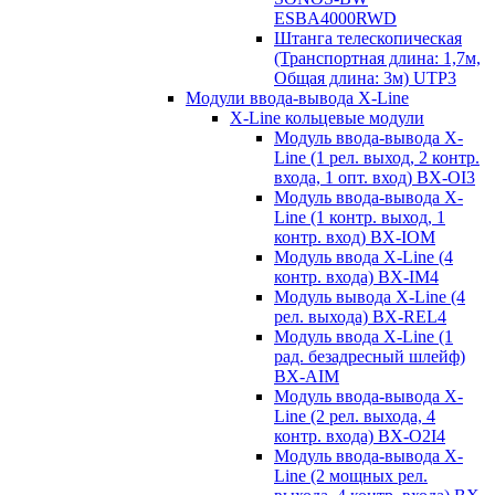
ESBA4000RWD
Штанга телескопическая
(Транспортная длина: 1,7м,
Общая длина: 3м) UTP3
Модули ввода-вывода X-Line
X-Line кольцевые модули
Модуль ввода-вывода X-
Line (1 рел. выход, 2 контр.
входа, 1 опт. вход) BX-OI3
Модуль ввода-вывода X-
Line (1 контр. выход, 1
контр. вход) BX-IOM
Модуль ввода X-Line (4
контр. входа) BX-IM4
Модуль вывода X-Line (4
рел. выхода) BX-REL4
Модуль ввода X-Line (1
рад. безадресный шлейф)
BX-AIM
Модуль ввода-вывода X-
Line (2 рел. выхода, 4
контр. входа) BX-O2I4
Модуль ввода-вывода X-
Line (2 мощных рел.