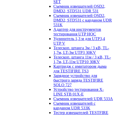
SET
Съемник извещателей OSD2,
DMD2, STD531 UDR 531
Съемник извещателей OSD2,
DMD2, STD531 с карданом UDR
531K
Адаптер для инструментов
тестирования UTP HOC
Удлинитель 1,3 м для UTP3,4
UTP V
Телескоп. штанга 3м / 3 кВ, TL-
1,7м, LT-3м UTP3 30KV
Телескоп. штанга 11м / 3 кВ, TL-
1,7м, LT-11м UTP10 30KV
Картридж с имитатором дыма
для TESTIFIRE TS3
Зарядное устройство для
быстрого заряда TESTIFIRE
SOLO 727
Устройство тестирования X-
LINE STB 01X-E
Съемник извещателей UDR 533A
Съемник извещателей с
карданом UDR 533K
Тестер извещателей TESTFIRE