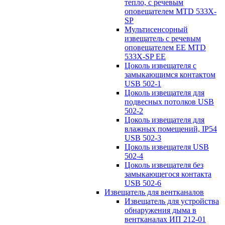
тепло, с речевым
оповещателем MTD 533X-
SP
Мультисенсорный
извещатель с речевым
оповещателем EE MTD
533X-SP EE
Цоколь извещателя с
замыкающимся контактом
USB 502-1
Цоколь извещателя для
подвесных потолков USB
502-2
Цоколь извещателя для
влажных помещений, IP54
USB 502-3
Цоколь извещателя USB
502-4
Цоколь извещателя без
замыкающегося контакта
USB 502-6
Извещатель для вентканалов
Извещатель для устройства
обнаружения дыма в
вентканалах ИП 212-01