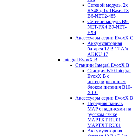
Сетевой модуль, 2x
RS485, 1x 1Base-TX
B6-NET2-485
Сетевой модуль B9-
NET-FX4 B9-NET-
FX4
Аксессуары серии EvoxX C
Аккумуляторная
батарея 12 В 17 A/ч
AKKU 17
Integral EvoxX B
Станции Integral EvoxX B
Станция B10 Integral
EvoxX B с
интегрированным
блоком питания B10-
X1-C
Аксессуары серии EvoxX B
Передняя панель
MAP с надписями на
русском языке
MAPTXT RU01
MAPTXT RU01
Аккумуляторная