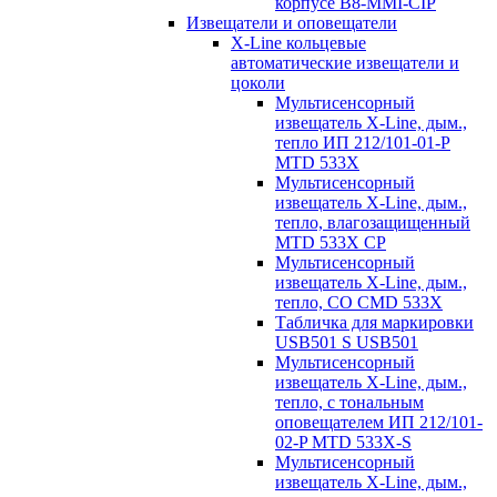
корпусе B8-MMI-CIP
Извещатели и оповещатели
X-Line кольцевые
автоматические извещатели и
цоколи
Мультисенсорный
извещатель X-Line, дым.,
тепло ИП 212/101-01-P
MTD 533X
Мультисенсорный
извещатель X-Line, дым.,
тепло, влагозащищенный
MTD 533X CP
Мультисенсорный
извещатель X-Line, дым.,
тепло, СО CMD 533X
Табличка для маркировки
USB501 S USB501
Мультисенсорный
извещатель X-Line, дым.,
тепло, с тональным
оповещателем ИП 212/101-
02-P MTD 533X-S
Мультисенсорный
извещатель X-Line, дым.,