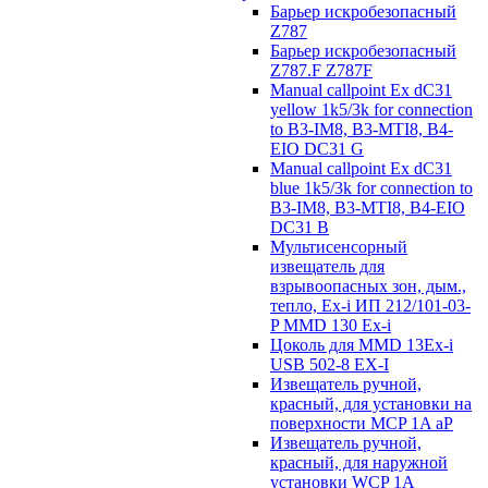
Барьер искробезопасный
Z787
Барьер искробезопасный
Z787.F Z787F
Manual callpoint Ex dC31
yellow 1k5/3k for connection
to B3-IM8, B3-MTI8, B4-
EIO DC31 G
Manual callpoint Ex dC31
blue 1k5/3k for connection to
B3-IM8, B3-MTI8, B4-EIO
DC31 B
Мультисенсорный
извещатель для
взрывоопасных зон, дым.,
тепло, Ex-i ИП 212/101-03-
P MMD 130 Ex-i
Цоколь для MMD 13Ex-i
USB 502-8 EX-I
Извещатель ручной,
красный, для установки на
поверхности MCP 1A aP
Извещатель ручной,
красный, для наружной
установки WCP 1A