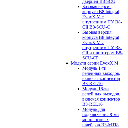
дверцей B8-SCU
Базовая версия
корпуса B8 Integral
EvoxX M с
внутренним ПУ B8-
CII B8-SCU-C
Базовая версия
корпуса B8 Integral
EvoxX M с
внутренним ПУ B8-
CII и принтером B8-
SCU-CP
Модули серии EvoxX M
Модуль 1-ти
релейных выходов,
включая коннектор
B3-REL10
Модуль 16-ти
релейных выходов,
включая коннектор
B3-REL16
Модуль для
подключения 8-ми
монологовых
шлейфов B3-MTI8