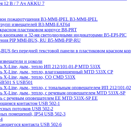
я 12 В / 7 Aч AKKU 7
 зон пожаротушения B3-MMI-IPEL B3-MMI-IPEL
 групп извещателей B3-MMI-EAT64
 красном пластиковом корпусе B8-PRT
-ю кнопками и 32-мя светодиодными индикаторами B5-EPI-PIC
ления PIP MMI-BUS, RU B5-MMI-PIP-RU
BUS без передней текстовой панели в пластиковом красном ко
 извещатели и цоколи
 X-Line, дым., тепло ИП 212/101-01-P MTD 533X
ь X-Line, дым., тепло, влагозащищенный MTD 533X CP
ь X-Line, дым., тепло, СО CMD 533X
SB501 S USB501
 X-Line, дым., тепло, с тональным оповещателем ИП 212/101-
 X-Line, дым., тепло, с речевым оповещателем MTD 533X-SP
ь с речевым оповещателем EE MTD 533X-SP EE
ающимся контактом USB 502-1
есных потолков USB 502-2
жных помещений, IP54 USB 502-3
-4
кающегося контакта USB 502-6