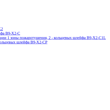
X2
ейфа B9-X2-C
кации 1 зоны пожаротушения, 2 - кольцевых шлейфа B9-X2-C1L
- кольцевых шлейфа B9-X2-CP