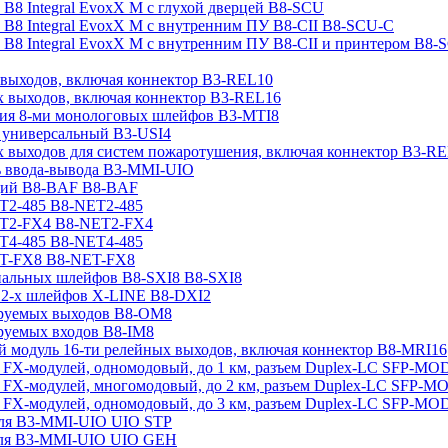
а B8 Integral EvoxX M с глухой дверцей B8-SCU
а B8 Integral EvoxX M с внутренним ПУ B8-CII B8-SCU-C
а B8 Integral EvoxX M с внутренним ПУ B8-CII и принтером B8
 выходов, включая коннектор B3-REL10
х выходов, включая коннектор B3-REL16
ия 8-ми монологовых шлейфов B3-MTI8
 универсальный B3-USI4
х выходов для систем пожаротушения, включая коннектор B3-R
ь ввода-вывода B3-MMI-UIO
ций B8-BAF B8-BAF
T2-485 B8-NET2-485
ET2-FX4 B8-NET2-FX4
T4-485 B8-NET4-485
ET-FX8 B8-NET-FX8
иальных шлейфов B8-SXI8 B8-SXI8
 2-х шлейфов X-LINE B8-DXI2
ируемых выходов B8-OM8
руемых входов B8-IM8
модуль 16-ти релейных выходов, включая коннектор B8-MRI16
 FX-модулей, одномодовый, до 1 км, разъем Duplex-LC SFP-M
 FX-модулей, многомодовый, до 2 км, разъем Duplex-LC SFP
 FX-модулей, одномодовый, до 3 км, разъем Duplex-LC SFP-M
для B3-MMI-UIO UIO STP
для B3-MMI-UIO UIO GEH