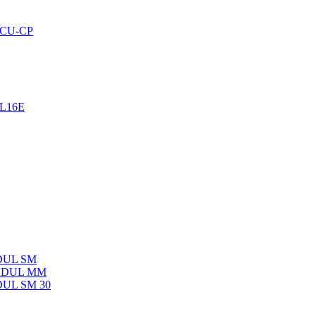
-SCU-CP
EL16E
ODUL SM
-MODUL MM
ODUL SM 30