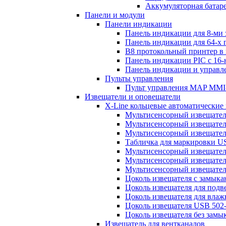
Аккумуляторная батаре
Панели и модули
Панели индикации
Панель индикации для 8-ми
Панель индикации для 64-х
B8 протокольный принтер в
Панель индикации PIC с 16
Панель индикации и управ
Пульты управления
Пульт управления MAP MMI-
Извещатели и оповещатели
X-Line кольцевые автоматические
Мультисенсорный извещатель
Мультисенсорный извещател
Мультисенсорный извещател
Табличка для маркировки U
Мультисенсорный извещатель
Мультисенсорный извещатель
Мультисенсорный извещател
Цоколь извещателя с замык
Цоколь извещателя для подв
Цоколь извещателя для вла
Цоколь извещателя USB 502
Цоколь извещателя без замы
Извещатель для вентканалов