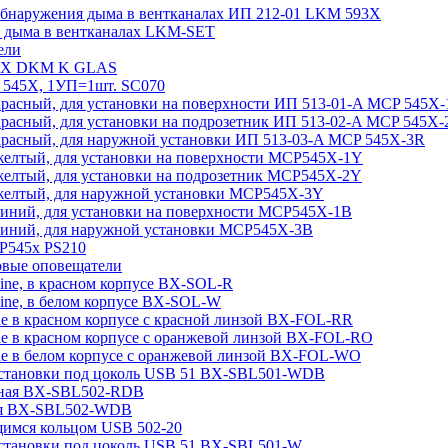
 обнаружения дыма в вентканалах ИП 212-01 LKM 593X
я дыма в вентканалах LKM-SET
ели
545Х DKM K GLAS
 545X, 1УП=1шт. SC070
красный, для установки на поверхности ИП 513-01-A MCP 545X
красный, для установки на подрозетник ИП 513-02-A MCP 545X-
 красный, для наружной установки ИП 513-03-A MCP 545X-3R
 желтый, для установки на поверхности MCP545X-1Y
 желтый, для установки на подрозетник MCP545X-2Y
 желтый, для наружной установки MCP545X-3Y
синий, для установки на поверхности MCP545X-1B
 синий, для наружной установки MCP545X-3B
CP545х PS210
товые оповещатели
ine, в красном корпусе BX-SOL-R
ine, в белом корпусе BX-SOL-W
e в красном корпусе с красной линзой BX-FOL-RR
ne в красном корпусе с оранжевой линзой BX-FOL-RO
ne в белом корпусе с оранжевой линзой BX-FOL-WO
 установки под цоколь USB 51 BX-SBL501-WDB
асная BX-SBL502-RDB
лая BX-SBL502-WDB
щимся кольцом USB 502-20
 установки под цоколь USB 51 BX-SBL501-W