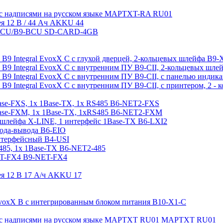
 с надписями на русском языке MAPTXT-RA RU01
ея 12 В / 44 Aч AKKU 44
8-MCU/B9-BCU SD-CARD-4GB
а B9 Integral EvoxX C с глухой дверцей, 2-кольцевых шлейфа B9-
а B9 Integral EvoxX C с внутренним ПУ B9-CII, 2-кольцевых шл
а B9 Integral EvoxX C с внутренним ПУ B9-CII, с панелью инди
а B9 Integral EvoxX C с внутренним ПУ B9-CII, с принтером, 2 
ase-FXS, 1x 1Base-TX, 1x RS485 B6-NET2-FXS
Base-FXM, 1x 1Base-TX, 1xRS485 B6-NET2-FXM
 шлейфа X-LINE, 1 интерфейс 1Base-TX B6-LXI2
ода-вывода B6-EIO
нтерфейсный B4-USI
485, 1x 1Base-TX B6-NET2-485
ET-FX4 B9-NET-FX4
ея 12 В 17 A/ч AKKU 17
 EvoxX B с интегрированным блоком питания B10-X1-C
 с надписями на русском языке MAPTXT RU01 MAPTXT RU01