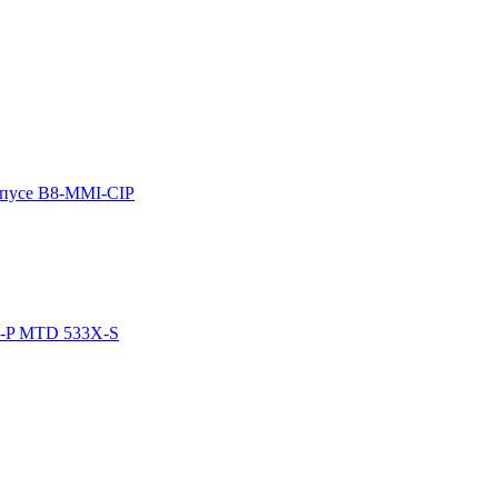
рпусе B8-MMI-CIP
02-P MTD 533X-S