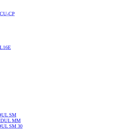
-SCU-CP
EL16E
ODUL SM
-MODUL MM
ODUL SM 30