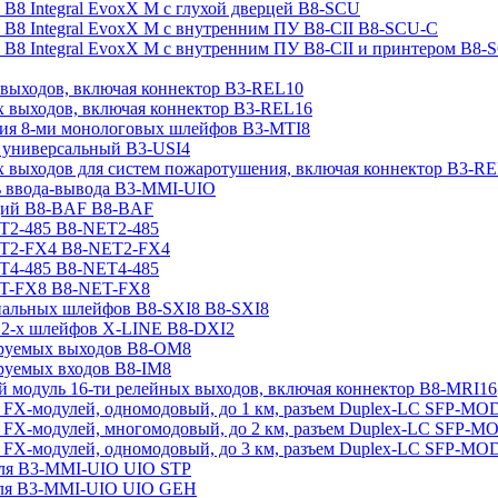
а B8 Integral EvoxX M с глухой дверцей B8-SCU
а B8 Integral EvoxX M с внутренним ПУ B8-CII B8-SCU-C
а B8 Integral EvoxX M с внутренним ПУ B8-CII и принтером B8
 выходов, включая коннектор B3-REL10
х выходов, включая коннектор B3-REL16
ия 8-ми монологовых шлейфов B3-MTI8
 универсальный B3-USI4
х выходов для систем пожаротушения, включая коннектор B3-R
ь ввода-вывода B3-MMI-UIO
ций B8-BAF B8-BAF
T2-485 B8-NET2-485
ET2-FX4 B8-NET2-FX4
T4-485 B8-NET4-485
ET-FX8 B8-NET-FX8
иальных шлейфов B8-SXI8 B8-SXI8
 2-х шлейфов X-LINE B8-DXI2
ируемых выходов B8-OM8
руемых входов B8-IM8
модуль 16-ти релейных выходов, включая коннектор B8-MRI16
 FX-модулей, одномодовый, до 1 км, разъем Duplex-LC SFP-M
 FX-модулей, многомодовый, до 2 км, разъем Duplex-LC SFP
 FX-модулей, одномодовый, до 3 км, разъем Duplex-LC SFP-M
для B3-MMI-UIO UIO STP
для B3-MMI-UIO UIO GEH