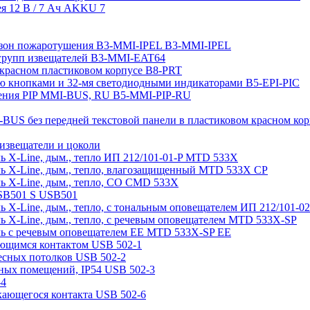
я 12 В / 7 Aч AKKU 7
 зон пожаротушения B3-MMI-IPEL B3-MMI-IPEL
 групп извещателей B3-MMI-EAT64
 красном пластиковом корпусе B8-PRT
-ю кнопками и 32-мя светодиодными индикаторами B5-EPI-PIC
ления PIP MMI-BUS, RU B5-MMI-PIP-RU
BUS без передней текстовой панели в пластиковом красном ко
 извещатели и цоколи
 X-Line, дым., тепло ИП 212/101-01-P MTD 533X
ь X-Line, дым., тепло, влагозащищенный MTD 533X CP
ь X-Line, дым., тепло, СО CMD 533X
SB501 S USB501
 X-Line, дым., тепло, с тональным оповещателем ИП 212/101-
 X-Line, дым., тепло, с речевым оповещателем MTD 533X-SP
ь с речевым оповещателем EE MTD 533X-SP EE
ающимся контактом USB 502-1
есных потолков USB 502-2
жных помещений, IP54 USB 502-3
-4
кающегося контакта USB 502-6