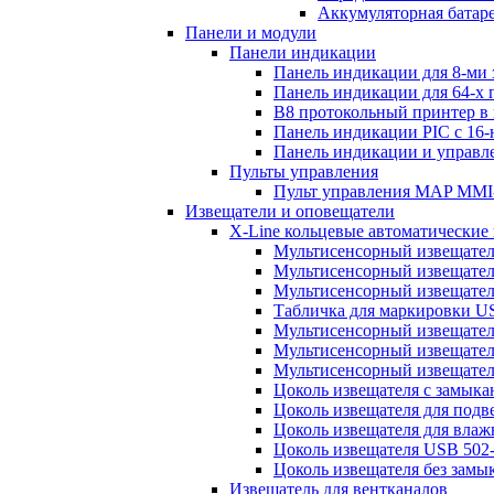
Аккумуляторная батаре
Панели и модули
Панели индикации
Панель индикации для 8-ми
Панель индикации для 64-х
B8 протокольный принтер в
Панель индикации PIC с 16
Панель индикации и управ
Пульты управления
Пульт управления MAP MMI-
Извещатели и оповещатели
X-Line кольцевые автоматические
Мультисенсорный извещатель
Мультисенсорный извещател
Мультисенсорный извещател
Табличка для маркировки U
Мультисенсорный извещатель
Мультисенсорный извещатель
Мультисенсорный извещател
Цоколь извещателя с замык
Цоколь извещателя для подв
Цоколь извещателя для вла
Цоколь извещателя USB 502
Цоколь извещателя без замы
Извещатель для вентканалов