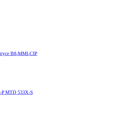
рпусе B8-MMI-CIP
02-P MTD 533X-S