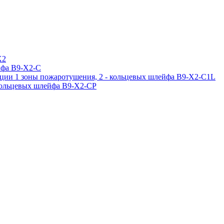
X2
ейфа B9-X2-C
кации 1 зоны пожаротушения, 2 - кольцевых шлейфа B9-X2-C1L
- кольцевых шлейфа B9-X2-CP