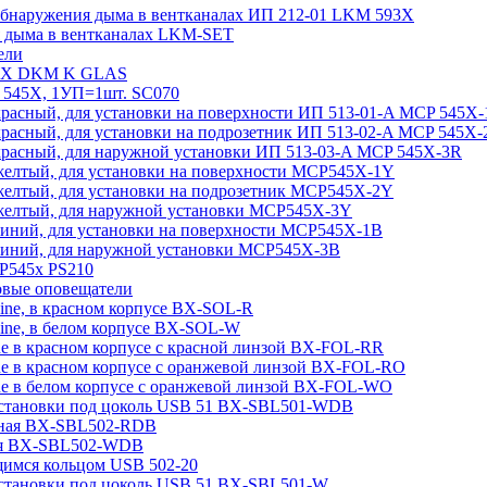
 обнаружения дыма в вентканалах ИП 212-01 LKM 593X
я дыма в вентканалах LKM-SET
ели
545Х DKM K GLAS
 545X, 1УП=1шт. SC070
красный, для установки на поверхности ИП 513-01-A MCP 545X
красный, для установки на подрозетник ИП 513-02-A MCP 545X-
 красный, для наружной установки ИП 513-03-A MCP 545X-3R
 желтый, для установки на поверхности MCP545X-1Y
 желтый, для установки на подрозетник MCP545X-2Y
 желтый, для наружной установки MCP545X-3Y
синий, для установки на поверхности MCP545X-1B
 синий, для наружной установки MCP545X-3B
CP545х PS210
товые оповещатели
ine, в красном корпусе BX-SOL-R
ine, в белом корпусе BX-SOL-W
e в красном корпусе с красной линзой BX-FOL-RR
ne в красном корпусе с оранжевой линзой BX-FOL-RO
ne в белом корпусе с оранжевой линзой BX-FOL-WO
 установки под цоколь USB 51 BX-SBL501-WDB
асная BX-SBL502-RDB
лая BX-SBL502-WDB
щимся кольцом USB 502-20
 установки под цоколь USB 51 BX-SBL501-W