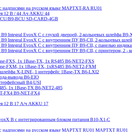
 с надписями на русском языке MAPTXT-RA RU01
ея 12 В / 44 Aч AKKU 44
8-MCU/B9-BCU SD-CARD-4GB
а B9 Integral EvoxX C с глухой дверцей, 2-кольцевых шлейфа B9-
а B9 Integral EvoxX C с внутренним ПУ B9-CII, 2-кольцевых шл
а B9 Integral EvoxX C с внутренним ПУ B9-CII, с панелью инди
а B9 Integral EvoxX C с внутренним ПУ B9-CII, с принтером, 2 
ase-FXS, 1x 1Base-TX, 1x RS485 B6-NET2-FXS
Base-FXM, 1x 1Base-TX, 1xRS485 B6-NET2-FXM
 шлейфа X-LINE, 1 интерфейс 1Base-TX B6-LXI2
ода-вывода B6-EIO
нтерфейсный B4-USI
485, 1x 1Base-TX B6-NET2-485
ET-FX4 B9-NET-FX4
ея 12 В 17 A/ч AKKU 17
 EvoxX B с интегрированным блоком питания B10-X1-C
 с надписями на русском языке MAPTXT RU01 MAPTXT RU01